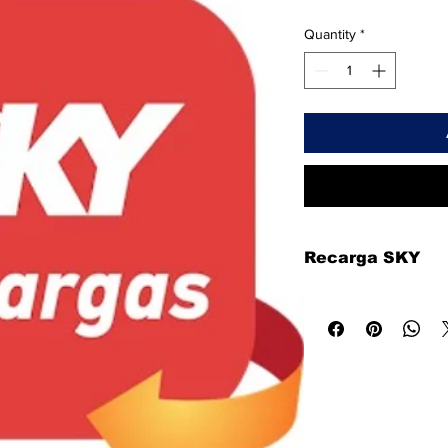
Quantity
*
Recarga SKY
Faça já sua recarga S
acesse canais HD, filme
fidelidade, cancele quan
📺