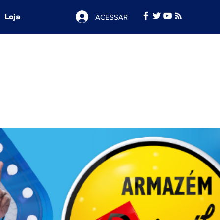
ACESSAR
Loja
News
and
Advertising