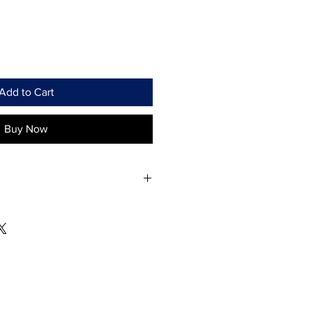
Add to Cart
Buy Now
KY Prepago! Por apenas R$ 30/mês,
s e esportes ilimitados. Sem
do quiser. Ative agora e divirta-se!