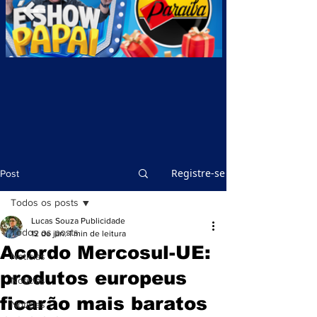
Registre-se
Post
Todos os posts
Lucas Souza Publicidade
Todos os posts
12 de jan.
1 min de leitura
Acordo Mercosul-UE:
Notícias
produtos europeus
Notícias
ficarão mais baratos
Notícias