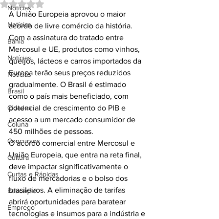
Avaliado com NaN de 5 estrelas.
Notícias
A União Europeia aprovou o maior 
Notícias
acordo de livre comércio da história. 
Com a assinatura do tratado entre 
Bahia
Mercosul e UE, produtos como vinhos, 
Notícias
queijos, lácteos e carros importados da 
Europa terão seus preços reduzidos 
Notícias
gradualmente. O Brasil é estimado 
Brasil
como o país mais beneficiado, com 
Cidades
potencial de crescimento do PIB e 
acesso a um mercado consumidor de 
Coluna
450 milhões de pessoas.
Concursos
O acordo comercial entre Mercosul e 
União Europeia, que entra na reta final, 
Cultura
deve impactar significativamente o 
Curtas e Rápidas
fluxo de mercadorias e o bolso dos 
brasileiros. A eliminação de tarifas 
Educação
abrirá oportunidades para baratear 
Emprego
tecnologias e insumos para a indústria e 