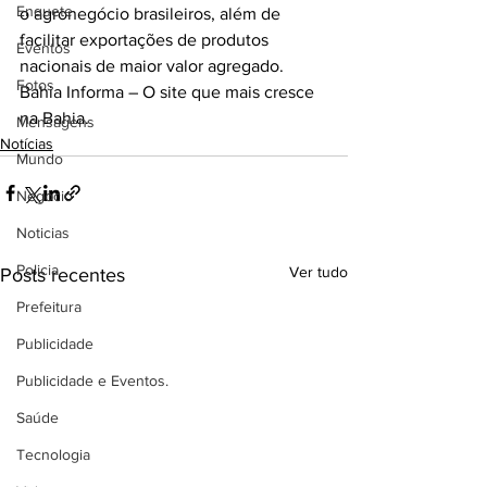
Enquete
o agronegócio brasileiros, além de 
facilitar exportações de produtos 
Eventos
nacionais de maior valor agregado.
Fotos
Bahia Informa – O site que mais cresce 
na Bahia.
Mensagens
Notícias
Mundo
Negócio
Noticias
Policia
Ver tudo
Posts recentes
Prefeitura
Publicidade
Publicidade e Eventos.
Saúde
Tecnologia