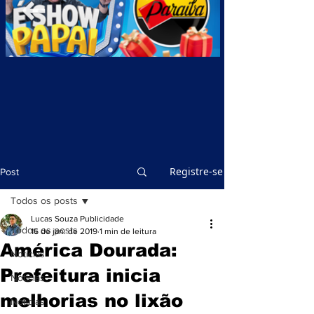
Registre-se
Post
Todos os posts
Lucas Souza Publicidade
Todos os posts
16 de jan. de 2019
1 min de leitura
América Dourada:
Notícias
Prefeitura inicia
Notícias
melhorias no lixão
Notícias