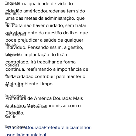
Enquete
Investir na qualidade de vida do 
cidadão américodouradense tem sido 
Eventos
uma das metas da administração, que 
Fotos
acredita não haver cuidado, sem tratar 
principalmente da questão do lixo, que 
Mensagens
pode prejudicar a saúde de qualquer 
Mundo
indivíduo. Pensando assim, a gestão, 
além da implantação do lixão 
Negócio
controlado, irá trabalhar de forma 
Noticias
contínua, reafirmando a importância de 
Policia
cada cidadão contribuir para manter o 
Meio Ambiente Limpo.
Prefeitura
Publicidade
Prefeitura de América Dourada: Mais 
Trabalho, Mais Compromisso com o 
Publicidade e Eventos.
Cidadão.
Saúde
Tecnologia
#AméricaDouradaPrefeiturainiciamelhori
asnolixãomunicipal