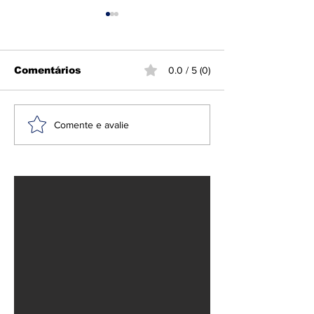
Comentários
0.0 / 5 (0)
Ciclone-bomba causa
Anvisa proíbe
Comente e avalie
morte e destruição
repelentes e
no Sul e Sudeste do
suplemento
Brasil
falsificado