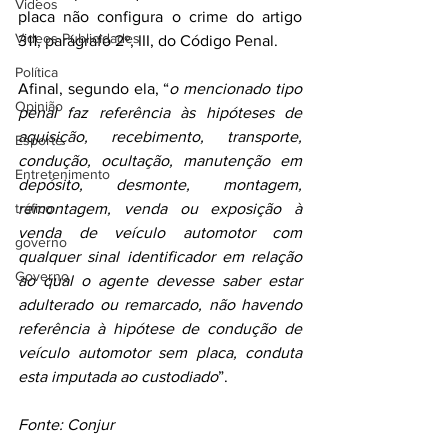
Videos
placa não configura o crime do artigo 
Videos Publicidades
311, parágrafo 2º, III, do Código Penal.
Política
Afinal, segundo ela, “
o mencionado tipo 
Opinião
penal faz referência às hipóteses de 
aquisição, recebimento, transporte, 
Esporte
condução, ocultação, manutenção em 
Entretenimento
depósito, desmonte, montagem, 
tráfico
remontagem, venda ou exposição à 
venda de veículo automotor com 
governo
qualquer sinal identificador em relação 
Governo
ao qual o agente devesse saber estar 
adulterado ou remarcado, não havendo 
referência à hipótese de condução de 
veículo automotor sem placa, conduta 
esta imputada ao custodiado
”.
Fonte: Conjur