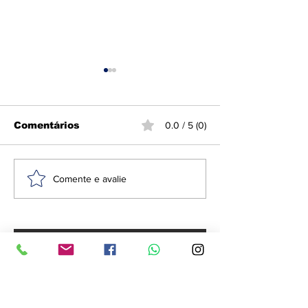
Comentários
0.0 / 5 (0)
Ciclone-bomba causa
Anvisa proíbe
Comente e avalie
morte e destruição
repelentes e
no Sul e Sudeste do
suplemento
Brasil
falsificado