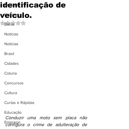
identificação de
Notícias
veículo.
Notícias
Avaliado com NaN de 5 estrelas.
Bahia
Notícias
Notícias
Brasil
Cidades
Coluna
Concursos
Cultura
Curtas e Rápidas
Educação
Conduzir uma moto sem placa não 
Emprego
configura o crime de adulteração de 