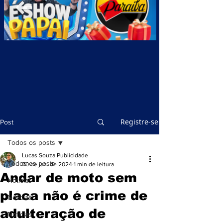
Registre-se
Post
Todos os posts
Lucas Souza Publicidade
Todos os posts
20 de jan. de 2024
1 min de leitura
Andar de moto sem
Notícias
placa não é crime de
Notícias
adulteração de
Notícias