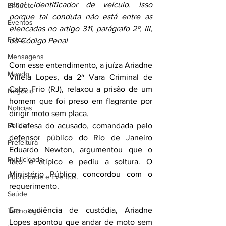
sinal identificador de veículo. Isso 
Enquete
porque tal conduta não está entre as 
Eventos
elencadas no artigo 311, parágrafo 2º, III, 
Fotos
do Código Penal
Mensagens
Com esse entendimento, a juíza Ariadne 
Mundo
Villela Lopes, da 2ª Vara Criminal de 
Cabo Frio (RJ), relaxou a prisão de um 
Negócio
homem que foi preso em flagrante por 
Noticias
dirigir moto sem placa.
Policia
A defesa do acusado, comandada pelo 
defensor público do Rio de Janeiro 
Prefeitura
Eduardo Newton, argumentou que o 
Publicidade
fato é atípico e pediu a soltura. O 
Ministério Público concordou com o 
Publicidade e Eventos.
requerimento.
Saúde
Em audiência de custódia, Ariadne 
Tecnologia
Lopes apontou que andar de moto sem 