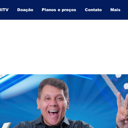
NITV
Doação
Planos e preços
Contato
Mais
BAHIA INFORMA
O SITE QUE MAIS CRESCE NA BAHIA.