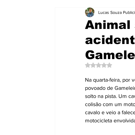
Lucas Souza Public
Notícias
Notícias
Brasil
Animal 
acident
Curtas e Rápidas
Educação
Gamele
Mensagens
Mundo
Neg
Avaliado com NaN d
Na quarta-feira, por
Publicidade e Eventos.
Saúd
povoado de Gameleira
solto na pista. Um c
colisão com um moto
cavalo e veio a falec
motocicleta envolvida