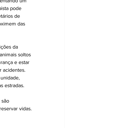
esentando um 
pista pode 
tários de 
roximem das 
ições da 
animais soltos 
ança e estar 
r acidentes.
unidade, 
s estradas. 
 são 
reservar vidas.