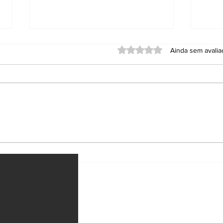
Avaliado com 0 de 5 estrel
Ainda sem avali
Anvisa proíbe
PT 
repelentes e
Rod
suplemento falsificado
na 