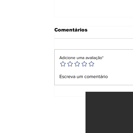
Comentários
Adicione uma avaliação*
Ciclone-bomba causa
Escreva um comentário
morte e destruição no
Sul e Sudeste do Brasil