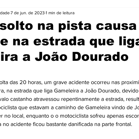
idade
7 de jun. de 2023
1 min de leitura
Cidades
Coluna
Concursos
Cultura
solto na pista causa
e na estrada que lig
Emprego
Enquete
Eventos
Fotos
ira a João Dourado
ócio
Noticias
Policia
Prefeitura
Publicidade
e 5 estrelas.
 volta das 20 horas, um grave acidente ocorreu nas proxim
e
Tecnologia
Videos
, na estrada que liga Gameleira a João Dourado, devido
avalo castanho atravessou repentinamente a estrada, res
ciclista que estavam a caminho de Gameleira vindo de J
er no local, enquanto o o motociclista sofreu apenas escor
 no acidente ficou bastante danificada na parte frontal.