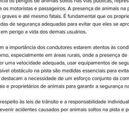
ncia os perigos de animais soltos nas vias públicas, repr
ara os motoristas e passageiros. A presença de animais na 
s graves e até mesmo fatais. É fundamental que os proprie
das de segurança adequadas para evitar que eles se ap
em perigo a vida dos demais usuários.
m a importância dos condutores estarem atentos às cond
orno, especialmente em áreas rurais, onde a presença de 
r uma velocidade adequada, usar equipamentos de segur
sível obstáculo na pista são medidas essenciais para evita
 destacam a necessidade de um esforço conjunto da com
s e proprietários de animais para garantir a segurança na
respeito às leis de trânsito e a responsabilidade individual
venir acidentes causados por animais soltos na pista e p