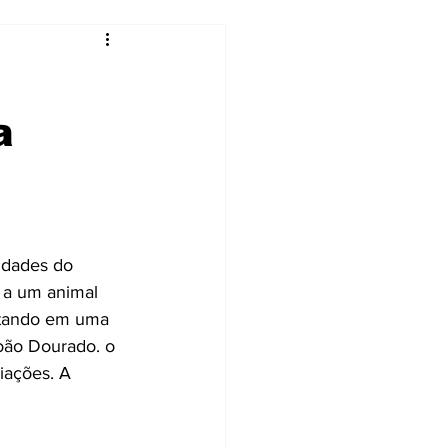
a
idades do 
 a um animal 
ultando em uma 
oão Dourado. o 
iações. A 