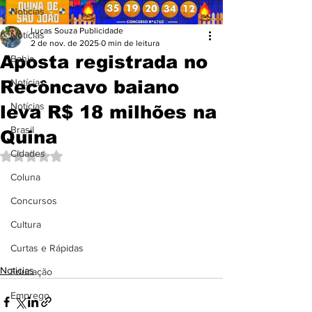
Notícias
Lucas Souza Publicidade
Notícias
2 de nov. de 2025
0 min de leitura
Aposta registrada no
Bahia
Recôncavo baiano
Notícias
Notícias
leva R$ 18 milhões na
Brasil
Quina
Cidades
Avaliado com NaN de 5 estrelas.
Coluna
Concursos
Cultura
Curtas e Rápidas
Noticias
Educação
Emprego