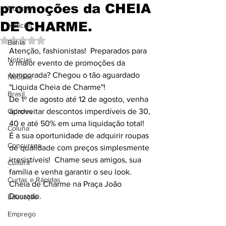
promoções da CHEIA
Notícias
DE CHARME.
Notícias
Avaliado com NaN de 5 estrelas.
Bahia
Atenção, fashionistas!  Preparados para 
Notícias
o maior evento de promoções da 
temporada? Chegou o tão aguardado 
Notícias
"Liquida Cheia de Charme"! 
Brasil
De 1º de agosto até 12 de agosto, venha 
Cidades
aproveitar descontos imperdíveis de 30, 
40 e até 50% em uma liquidação total! 
Coluna
É a sua oportunidade de adquirir roupas 
Concursos
de qualidade com preços simplesmente 
irresistíveis!  Chame seus amigos, sua 
Cultura
família e venha garantir o seu look.  
Curtas e Rápidas
Cheia de Charme na Praça João 
Dourado.
Educação
Emprego