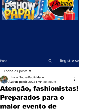
Registre-se
Post
Todos os posts
Lucas Souza Publicidade
Todos os posts
28 de jul. de 2023
1 min de leitura
Atenção, fashionistas!
Notícias
Preparados para o
Notícias
maior evento de
Notícias