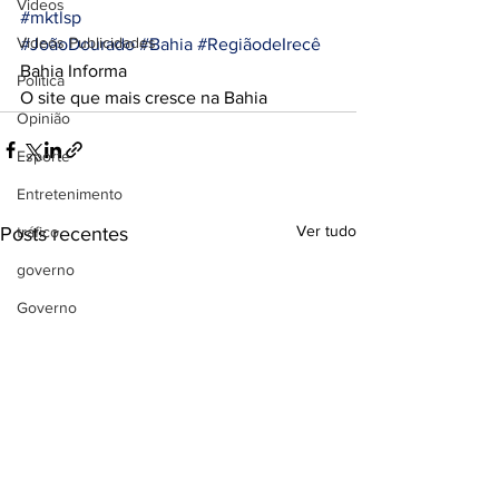
Videos
#mktlsp
Videos Publicidades
#JoãoDourado
#Bahia
#RegiãodeIrecê
Bahia Informa
Política
O site que mais cresce na Bahia
Opinião
Esporte
Entretenimento
Ver tudo
Posts recentes
tráfico
governo
Governo