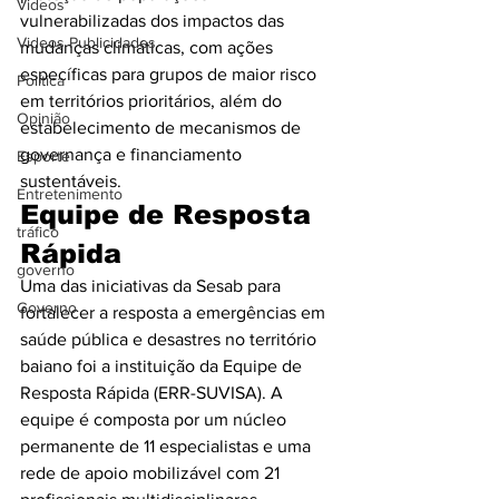
Videos
vulnerabilizadas dos impactos das 
Videos Publicidades
mudanças climáticas, com ações 
específicas para grupos de maior risco 
Política
em territórios prioritários, além do 
Opinião
estabelecimento de mecanismos de 
governança e financiamento 
Esporte
sustentáveis.
Entretenimento
Equipe de Resposta 
tráfico
Rápida
governo
Uma das iniciativas da Sesab para 
Governo
fortalecer a resposta a emergências em 
saúde pública e desastres no território 
baiano foi a instituição da Equipe de 
Resposta Rápida (ERR-SUVISA). A 
equipe é composta por um núcleo 
permanente de 11 especialistas e uma 
rede de apoio mobilizável com 21 