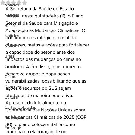
Avaliado com NaN de 5 estrelas.
Notícias
A Secretaria da Saúde do Estado 
Notícias
lançou, nesta quinta-feira (11), o Plano 
Setorial da Saúde para Mitigação e 
Bahia
Adaptação às Mudanças Climáticas. O 
Notícias
documento estratégico consolida 
diretrizes, metas e ações para fortalecer 
Notícias
a capacidade do setor diante dos 
Brasil
impactos das mudanças do clima no 
Cidades
território. Além disso, o instrumento 
descreve grupos e populações 
Coluna
vulnerabilizadas, possibilitando que as 
Concursos
ações e recursos do SUS sejam 
ofertados de maneira equitativa.
Cultura
Apresentado inicialmente na 
Curtas e Rápidas
Conferência das Nações Unidas sobre 
as Mudanças Climáticas de 2025 (COP 
Educação
30), o plano coloca a Bahia como 
Emprego
pioneira na elaboração de um 