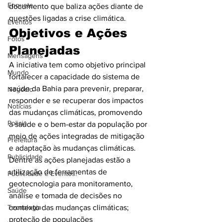
Enquete
documento que baliza ações diante de 
questões ligadas a crise climática.
Eventos
Objetivos e Ações 
Fotos
Planejadas
Mensagens
A iniciativa tem como objetivo principal 
Mundo
fortalecer a capacidade do sistema de 
saúde da Bahia para prevenir, preparar, 
Negócio
responder e se recuperar dos impactos 
Noticias
das mudanças climáticas, promovendo 
Policia
a saúde e o bem-estar da população por 
meio de ações integradas de mitigação 
Prefeitura
e adaptação às mudanças climáticas.
Publicidade
Dentre as ações planejadas estão a 
utilização de ferramentas de 
Publicidade e Eventos.
geotecnologia para monitoramento, 
Saúde
análise e tomada de decisões no 
Tecnologia
contexto das mudanças climáticas; 
proteção de populações 