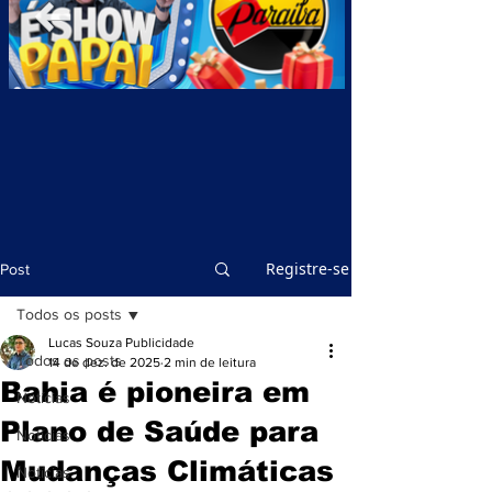
Registre-se
Post
Todos os posts
Lucas Souza Publicidade
Todos os posts
14 de dez. de 2025
2 min de leitura
Bahia é pioneira em
Notícias
Plano de Saúde para
Notícias
Mudanças Climáticas
Notícias