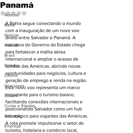
Panamá
Notícias
Avaliado com NaN de 5 estrelas.
Notícias
A Bahia segue conectando o mundo 
Bahia
com a inauguração de um novo voo 
Notícias
direto entre Salvador e Panamá. A 
iniciativa do Governo do Estado chega 
Notícias
para fortalecer a malha aérea 
Brasil
internacional e ampliar o acesso de 
Cidades
turistas das Américas, abrindo novas 
oportunidades para negócios, cultura e 
Coluna
geração de emprego e renda na região.
Concursos
Este novo voo representa um marco 
importante para o turismo baiano, 
Cultura
facilitando conexões internacionais e 
Curtas e Rápidas
posicionando Salvador como um hub 
Educação
estratégico para viajantes das Américas. 
A rota promete impulsionar o setor de 
Emprego
turismo, hotelaria e comércio local, 