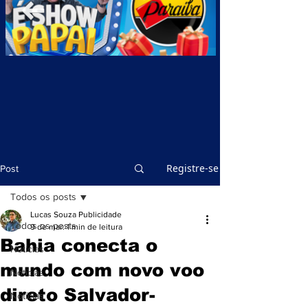
Registre-se
Post
Todos os posts
Lucas Souza Publicidade
Todos os posts
9 de mar.
1 min de leitura
Bahia conecta o
Notícias
mundo com novo voo
Notícias
direto Salvador-
Notícias