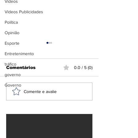
Videos
Videos Publicidades
Política
Opinião
Esporte
Entretenimento
tráfico
Comentários
0.0 / 5 (0)
governo
Governo
Tarifas de Trump:
PF e Ibama
Comente e avalie
Brasil se prepara
deflagram Op
para impacto
Fortuna cont
econômico
garimpo ileg
terra indígen