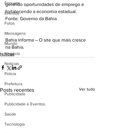
Enquete
gerando oportunidades de emprego e 
fortalecendo a economia estadual.
Eventos
Fonte: Governo da Bahia
Fotos
Mensagens
Bahia Informa – O site que mais cresce 
Mundo
na Bahia.
Negócio
Notícias
Noticias
Policia
Prefeitura
Ver tudo
Posts recentes
Publicidade
Publicidade e Eventos.
Saúde
Tecnologia