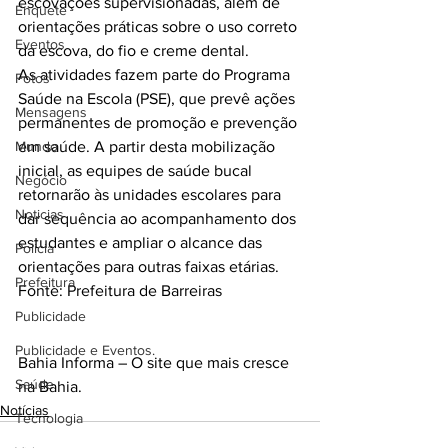
escovações supervisionadas, além de 
Enquete
orientações práticas sobre o uso correto 
Eventos
da escova, do fio e creme dental.
As atividades fazem parte do Programa 
Fotos
Saúde na Escola (PSE), que prevê ações 
Mensagens
permanentes de promoção e prevenção 
Mundo
em saúde. A partir desta mobilização 
inicial, as equipes de saúde bucal 
Negócio
retornarão às unidades escolares para 
Noticias
dar sequência ao acompanhamento dos 
estudantes e ampliar o alcance das 
Policia
orientações para outras faixas etárias.
Prefeitura
Fonte: Prefeitura de Barreiras
Publicidade
Publicidade e Eventos.
Bahia Informa – O site que mais cresce 
Saúde
na Bahia.
Notícias
Tecnologia