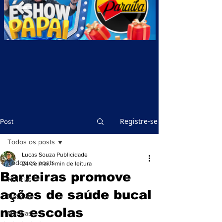
Registre-se
Post
Todos os posts
Lucas Souza Publicidade
Todos os posts
24 de mar.
1 min de leitura
Barreiras promove
Notícias
ações de saúde bucal
Notícias
nas escolas
Notícias