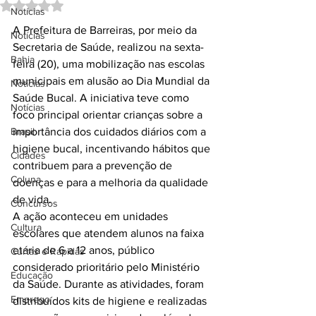
Avaliado com NaN de 5 estrelas.
Notícias
A Prefeitura de Barreiras, por meio da 
Notícias
Secretaria de Saúde, realizou na sexta-
Bahia
feira (20), uma mobilização nas escolas 
municipais em alusão ao Dia Mundial da 
Notícias
Saúde Bucal. A iniciativa teve como 
Notícias
foco principal orientar crianças sobre a 
Brasil
importância dos cuidados diários com a 
higiene bucal, incentivando hábitos que 
Cidades
contribuem para a prevenção de 
Coluna
doenças e para a melhoria da qualidade 
de vida.
Concursos
A ação aconteceu em unidades 
Cultura
escolares que atendem alunos na faixa 
etária de 6 a 12 anos, público 
Curtas e Rápidas
considerado prioritário pelo Ministério 
Educação
da Saúde. Durante as atividades, foram 
Emprego
distribuídos kits de higiene e realizadas 