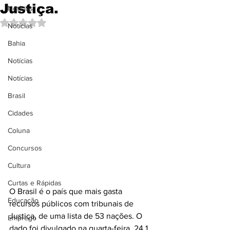
Justiça.
Notícias
Avaliado com NaN de 5 estrelas.
Notícias
Bahia
Notícias
Notícias
Brasil
Cidades
Coluna
Concursos
Cultura
Curtas e Rápidas
O Brasil é o país que mais gasta 
Educação
recursos públicos com tribunais de 
Justiça, de uma lista de 53 nações. O 
Emprego
dado foi divulgado na quarta-feira, 24,1 