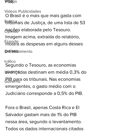
Videos
PIB).
Videos Publicidades
O Brasil é o mais que mais gasta com 
Política
tribunais de Justiça, de uma lista de 53 
nações elaborada pelo Tesouro. 
Opinião
Imagem acima, extraída do relatório, 
Esporte
mostra as despesas em alguns desses 
países.
Entretenimento
tráfico
Segundo o Tesouro, as economias 
governo
avançadas destinam em média 0,3% do 
PIB para os tribunais. Nas economias 
Governo
emergentes, o gasto médio com o 
Judiciário corresponde a 0,5% do PIB.
Fora o Brasil, apenas Costa Rica e El 
Salvador gastam mais de 1% do PIB 
nessa área, segundo o levantamento. 
Todos os dados internacionais citados 