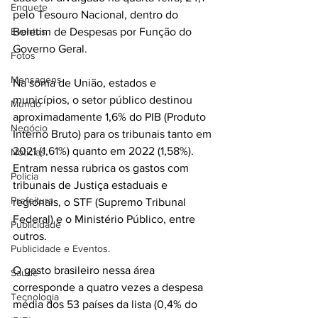
Enquete
pelo Tesouro Nacional, dentro do 
Eventos
Boletim de Despesas por Função do 
Governo Geral.
Fotos
Mensagens
Na soma de União, estados e 
municípios, o setor público destinou 
Mundo
aproximadamente 1,6% do PIB (Produto 
Negócio
Interno Bruto) para os tribunais tanto em 
2021 (1,61%) quanto em 2022 (1,58%). 
Noticias
Entram nessa rubrica os gastos com 
Policia
tribunais de Justiça estaduais e 
Prefeitura
regionais, o STF (Supremo Tribunal 
Federal) e o Ministério Público, entre 
Publicidade
outros.
Publicidade e Eventos.
O gasto brasileiro nessa área 
Saúde
corresponde a quatro vezes a despesa 
Tecnologia
média dos 53 países da lista (0,4% do 