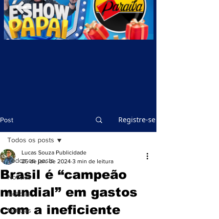
Registre-se
Post
Todos os posts
Lucas Souza Publicidade
Todos os posts
25 de jan. de 2024
3 min de leitura
Brasil é “campeão
Notícias
mundial” em gastos
Notícias
com a ineficiente
Notícias