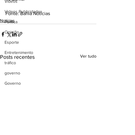
Videos
Videos Publicidades
Fonte: Bahia Notícias
Notícias
Política
Opinião
Esporte
Entretenimento
Ver tudo
Posts recentes
tráfico
governo
Governo