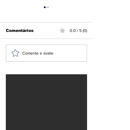
Comentários
0.0 / 5 (0)
PF e Ibama
Helicópteros
Comente e avalie
deflagram Operação
ao combater
Fortuna contra
incêndios na
garimpo ilegal em
terra indígena