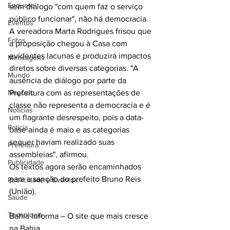
Enquete
sem diálogo "com quem faz o serviço 
público funcionar", não há democracia.
Eventos
A vereadora Marta Rodrigues frisou que 
Fotos
a proposição chegou à Casa com 
evidentes lacunas e produzirá impactos 
Mensagens
diretos sobre diversas categorias. "A 
Mundo
ausência de diálogo por parte da 
Negócio
Prefeitura com as representações de 
classe não representa a democracia e é 
Noticias
um flagrante desrespeito, pois a data-
Policia
base ainda é maio e as categorias 
sequer haviam realizado suas 
Prefeitura
assembleias", afirmou.
Publicidade
Os textos agora serão encaminhados 
para a sanção do prefeito Bruno Reis 
Publicidade e Eventos.
(União).
Saúde
Tecnologia
Bahia Informa – O site que mais cresce 
na Bahia.