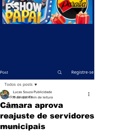
Registre-se
Post
Todos os posts
Lucas Souza Publicidade
Todos os posts
11 de mar.
1 min de leitura
Câmara aprova
Notícias
reajuste de servidores
Notícias
municipais
Notícias