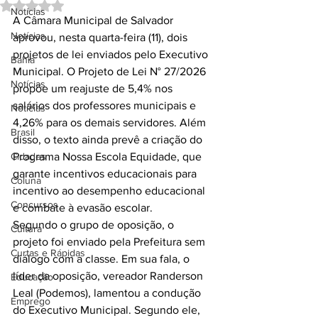
Avaliado com NaN de 5 estrelas.
Notícias
A Câmara Municipal de Salvador 
Notícias
aprovou, nesta quarta-feira (11), dois 
projetos de lei enviados pelo Executivo 
Bahia
Municipal. O Projeto de Lei N° 27/2026 
Notícias
propõe um reajuste de 5,4% nos 
salários dos professores municipais e 
Notícias
4,26% para os demais servidores. Além 
Brasil
disso, o texto ainda prevê a criação do 
Cidades
Programa Nossa Escola Equidade, que 
garante incentivos educacionais para 
Coluna
incentivo ao desempenho educacional 
Concursos
e combate à evasão escolar.
Segundo o grupo de oposição, o 
Cultura
projeto foi enviado pela Prefeitura sem 
Curtas e Rápidas
diálogo com a classe. Em sua fala, o 
líder da oposição, vereador Randerson 
Educação
Leal (Podemos), lamentou a condução 
Emprego
do Executivo Municipal. Segundo ele, 