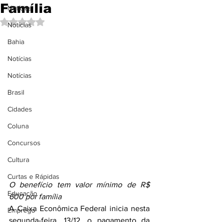
Família
Notícias
Avaliado com NaN de 5 estrelas.
Notícias
Bahia
Notícias
Notícias
Brasil
Cidades
Coluna
Concursos
Cultura
Curtas e Rápidas
O benefício tem valor mínimo de R$ 
Educação
600 por família
A Caixa Econômica Federal inicia nesta 
Emprego
segunda-feira, 13/12, o pagamento da 