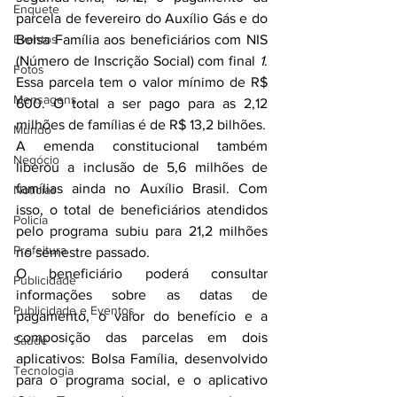
Enquete
parcela de fevereiro do Auxílio Gás e do 
Eventos
Bolsa Família aos beneficiários com NIS 
(Número de Inscrição Social) com final 
1
. 
Fotos
Essa parcela tem o valor mínimo de R$ 
Mensagens
600. O total a ser pago para as 2,12 
milhões de famílias é de R$ 13,2 bilhões.
Mundo
A emenda constitucional também 
Negócio
liberou a inclusão de 5,6 milhões de 
famílias ainda no Auxílio Brasil. Com 
Noticias
isso, o total de beneficiários atendidos 
Policia
pelo programa subiu para 21,2 milhões 
Prefeitura
no semestre passado.
O beneficiário poderá consultar 
Publicidade
informações sobre as datas de 
Publicidade e Eventos.
pagamento, o valor do benefício e a 
composição das parcelas em dois 
Saúde
aplicativos: Bolsa Família, desenvolvido 
Tecnologia
para o programa social, e o aplicativo 