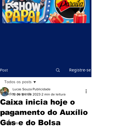
Registre-se
Post
Todos os posts
Lucas Souza Publicidade
Todos os posts
13 de fev. de 2023
2 min de leitura
Caixa inicia hoje o
Notícias
pagamento do Auxílio
Notícias
Gás e do Bolsa
Notícias