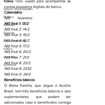
Videos
Caixa Tem, usado para acompanhar as 
contas poupança digitais do banco.
Videos Publicidades
Calendário
Política
NIS        fevereiro           
NIS final 1: 13/2
Opinião
NIS final 2: 14/2
Esporte
NIS final 3: 15/2
NIS final 4: 16/2
Entretenimento
NIS final 5: 17/2
tráfico
NIS final 6: 20/2
governo
NIS final 7: 21/2
NIS final 8: 22/2
Governo
NIS final 9: 2232
NIS final 0: 24/2
Benefícios básicos
O Bolsa Família, que segue o Auxílio 
Brasil, tem três benefícios básicos e seis 
suplementares, que podem ser 
adicionados caso o beneficiário consiga 