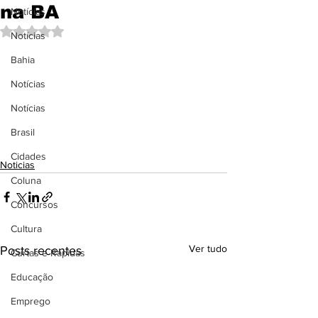
na BA
Notícias
Avaliado com NaN de 5 estrelas.
Notícias
Bahia
Notícias
Notícias
Brasil
Cidades
Noticias
Coluna
Concursos
Cultura
Ver tudo
Posts recentes
Curtas e Rápidas
Educação
Emprego