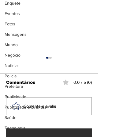
Enquete
Eventos
Fotos
Mensagens
Mundo
Negócio
Noticias
Policia
Comentários
0.0 / 5 (0)
Prefeitura
Publicidade
PT lança Jerônimo
Brasil convo
Comente e avalie
Publicidade e Eventos.
Rodrigues à
embaixador 
Saúde
reeleição na Bahia
ataques de Mi
Lula e Morae
Tecnologia