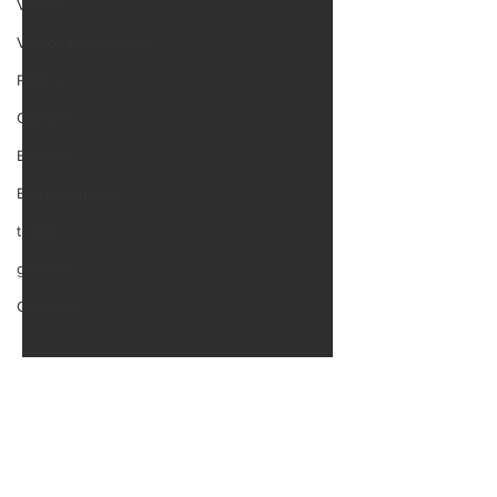
Videos
Videos Publicidades
Política
Opinião
Esporte
Entretenimento
tráfico
governo
Governo