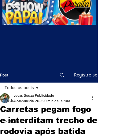
Registre-se
Post
Todos os posts
Lucas Souza Publicidade
Todos os posts
2 de nov. de 2025
0 min de leitura
Carretas pegam fogo
Notícias
e interditam trecho de
Notícias
rodovia após batida
Notícias