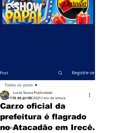
Registre-se
Post
Todos os posts
Lucas Souza Publicidade
Todos os posts
13 de jul. de 2021
1 min de leitura
Carro oficial da
Notícias
prefeitura é flagrado
Notícias
no Atacadão em Irecê.
Notícias