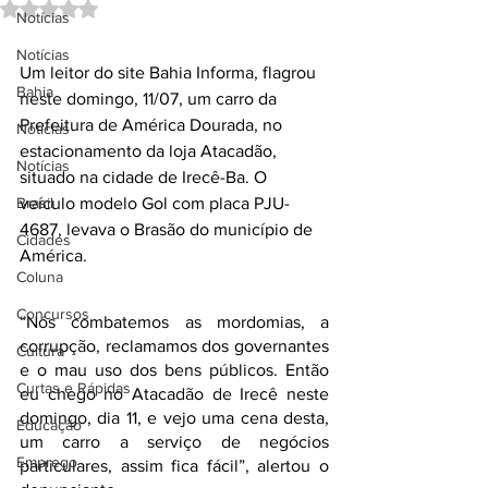
Avaliado com NaN de 5 estrelas.
Notícias
Notícias
Um leitor do site Bahia Informa, flagrou 
Bahia
neste domingo, 11/07, um carro da 
Prefeitura de América Dourada, no 
Notícias
estacionamento da loja Atacadão, 
Notícias
situado na cidade de Irecê-Ba. O 
Brasil
veículo modelo Gol com placa PJU-
4687, levava o Brasão do município de 
Cidades
América. 
Coluna
Concursos
“Nós combatemos as mordomias, a 
corrupção, reclamamos dos governantes 
Cultura
e o mau uso dos bens públicos. Então 
Curtas e Rápidas
eu chego no Atacadão de Irecê neste 
domingo, dia 11, e vejo uma cena desta, 
Educação
um carro a serviço de negócios 
Emprego
particulares, assim fica fácil”, alertou o 