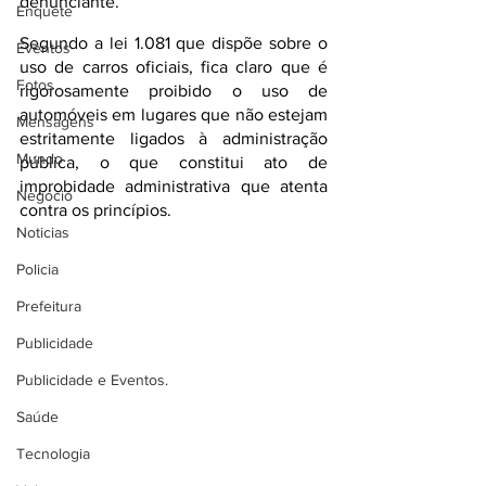
denunciante.
Enquete
Segundo a lei 1.081 que dispõe sobre o 
Eventos
uso de carros oficiais, fica claro que é 
Fotos
rigorosamente proibido o uso de 
automóveis em lugares que não estejam 
Mensagens
estritamente ligados à administração 
Mundo
pública, o que constitui ato de 
improbidade administrativa que atenta 
Negócio
contra os princípios.
Noticias
Policia
Prefeitura
Publicidade
Publicidade e Eventos.
Saúde
Tecnologia