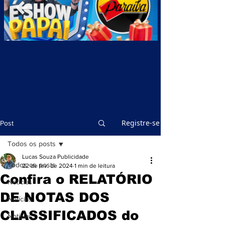
Registre-se
Post
Todos os posts
Lucas Souza Publicidade
Todos os posts
22 de fev. de 2024
1 min de leitura
Confira o RELATÓRIO
Notícias
DE NOTAS DOS
Notícias
CLASSIFICADOS do
Notícias