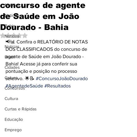
concurso de agente
Notícias
de Saúde em João
Notícias
Dourado - Bahia
Bahia
Avaliado com NaN de 5 estrelas.
Notícias
📢📊 Confira o RELATÓRIO DE NOTAS 
Notícias
DOS CLASSIFICADOS do concurso de 
agente de Saúde em João Dourado - 
Brasil
Bahia! Acesse já para conferir sua 
Cidades
pontuação e posição no processo 
Coluna
seletivo. 🌟📝 
#ConcursoJoãoDourado
#AgentedeSaúde
#Resultados
Concursos
Cultura
Curtas e Rápidas
Educação
Emprego