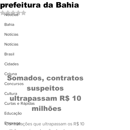
prefeitura da Bahia
Notícias
Avaliado com NaN de 5 estrelas.
Notícias
Bahia
Notícias
Notícias
Brasil
Cidades
Coluna
Somados, contratos 
Concursos
suspeitos 
Cultura
ultrapassam R$ 10 
Curtas e Rápidas
milhões
Educação
Emprego
Contratações que ultrapassam os R$ 10 