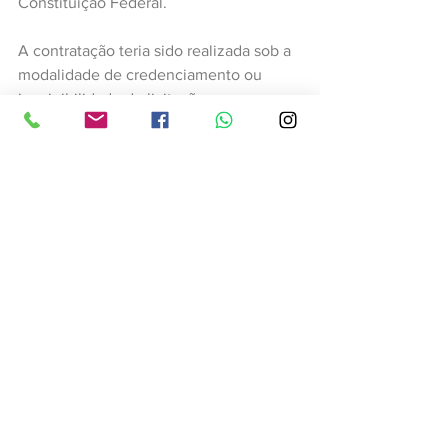
Constituição Federal.
A contratação teria sido realizada sob a 
modalidade de credenciamento ou 
inexigibilidade de licitação, 
procedimento que, de acordo com a 
decisão, não se aplica à aquisição de 
bens padronizados e de uso comum, 
como os objetos do contrato 
investigado.
Foi determinado o prazo de 120 dias 
para que o Município realize nova 
licitação, de preferência na forma de 
registro de preços, de acordo com a Lei 
14.133. O contrato atual deve ser 
mantido apenas durante esse período. 
Caso o edital não seja publicado dentro 
do prazo, os pagamentos vão ser 