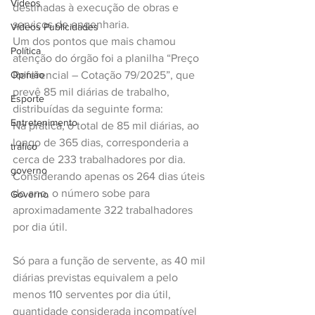
Videos
destinadas à execução de obras e 
serviços de engenharia.
Videos Publicidades
Um dos pontos que mais chamou 
Política
atenção do órgão foi a planilha “Preço 
Referencial – Cotação 79/2025”, que 
Opinião
prevê 85 mil diárias de trabalho, 
Esporte
distribuídas da seguinte forma:
Entretenimento
Na prática, o total de 85 mil diárias, ao 
longo de 365 dias, corresponderia a 
tráfico
cerca de 233 trabalhadores por dia. 
governo
Considerando apenas os 264 dias úteis 
do ano, o número sobe para 
Governo
aproximadamente 322 trabalhadores 
por dia útil.
Só para a função de servente, as 40 mil 
diárias previstas equivalem a pelo 
menos 110 serventes por dia útil, 
quantidade considerada incompatível 