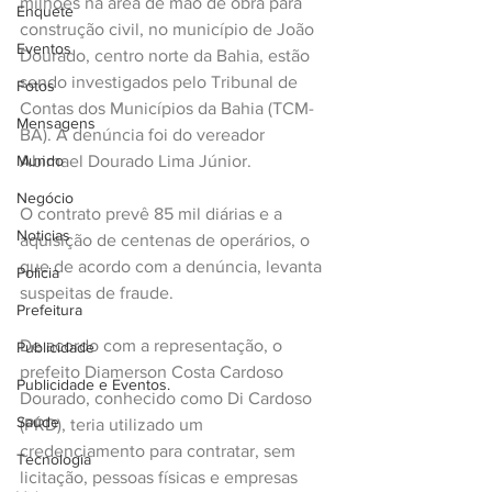
milhões na área de mão de obra para 
Enquete
construção civil, no município de João 
Eventos
Dourado, centro norte da Bahia, estão 
sendo investigados pelo Tribunal de 
Fotos
Contas dos Municípios da Bahia (TCM-
Mensagens
BA). A denúncia foi do vereador 
Abimael Dourado Lima Júnior.
Mundo
Negócio
O contrato prevê 85 mil diárias e a 
Noticias
aquisição de centenas de operários, o 
que de acordo com a denúncia, levanta 
Policia
suspeitas de fraude.
Prefeitura
De acordo com a representação, o 
Publicidade
prefeito Diamerson Costa Cardoso 
Publicidade e Eventos.
Dourado, conhecido como Di Cardoso 
Saúde
(PRD), teria utilizado um 
credenciamento para contratar, sem 
Tecnologia
licitação, pessoas físicas e empresas 