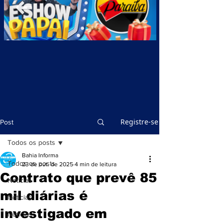
Registre-se
Post
Todos os posts
Bahia Informa
Todos os posts
23 de out. de 2025
4 min de leitura
Contrato que prevê 85
Notícias
mil diárias é
Notícias
investigado em
Notícias