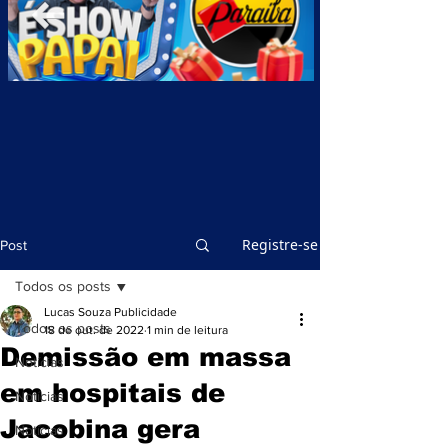
Registre-se
Post
Todos os posts
Lucas Souza Publicidade
Todos os posts
18 de out. de 2022
1 min de leitura
Demissão em massa
Notícias
em hospitais de
Notícias
Jacobina gera
Notícias