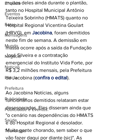
muitos deles ainda durante o plantão, 
Enquete
tanto no Hospital Municipal Antônio 
Eventos
Teixeira Sobrinho (HMATS) quanto no 
Fotos
Hospital Regional Vicentina Goulart 
(HRVG), em 
Jacobina
, foram demitidos 
Mensagens
neste fim de semana. A demissão em 
Mundo
massa ocorre após a saída da Fundação 
José Silveira e a contratação 
Negócio
emergencial do Instituto Vida Forte, por 
Noticias
R$ 3,2 milhões mensais, pela Prefeitura 
Policia
de Jacobina (
confira o edital
).
Prefeitura
Ao Jacobina Notícias, alguns 
Publicidade
funcionários demitidos relataram estar 
desesperados. Eles disseram ainda que 
Publicidade e Eventos.
"o cenário nas dependências do HMATS 
Saúde
e do Hospital Regional é desolador. 
Muita gente chorando, sem saber o que 
Tecnologia
vão fazer daqui por diante (sic)". As 