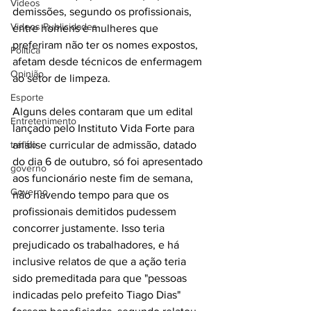
Videos
demissões, segundo os profissionais, 
Videos Publicidades
entre homens e mulheres que 
preferiram não ter os nomes expostos, 
Política
afetam desde técnicos de enfermagem 
Opinião
ao setor de limpeza.
Esporte
Alguns deles contaram que um edital 
Entretenimento
lançado pelo Instituto Vida Forte para 
tráfico
análise curricular de admissão, datado 
do dia 6 de outubro, só foi apresentado 
governo
aos funcionário neste fim de semana, 
Governo
não havendo tempo para que os 
profissionais demitidos pudessem 
concorrer justamente. Isso teria 
prejudicado os trabalhadores, e há 
inclusive relatos de que a ação teria 
sido premeditada para que "pessoas 
indicadas pelo prefeito Tiago Dias" 