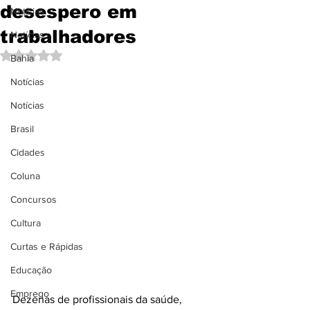
desespero em
Notícias
trabalhadores
Notícias
Avaliado com NaN de 5 estrelas.
Bahia
Notícias
Notícias
Brasil
Cidades
Coluna
Concursos
Cultura
Curtas e Rápidas
Educação
Emprego
Dezenas de profissionais da saúde, 