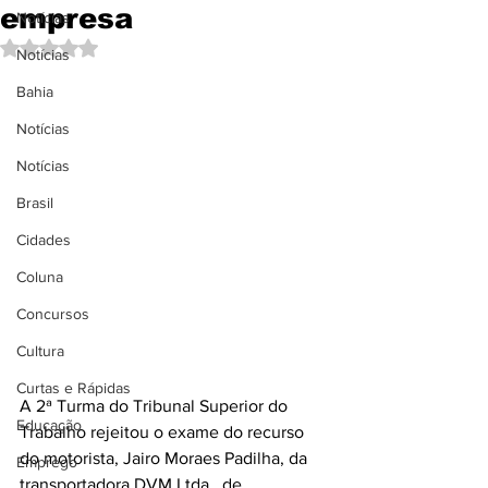
empresa
Notícias
Avaliado com NaN de 5 estrelas.
Notícias
Bahia
Notícias
Notícias
Brasil
Cidades
Coluna
Concursos
Cultura
Curtas e Rápidas
A 2ª Turma do Tribunal Superior do 
Educação
Trabalho rejeitou o exame do recurso 
do motorista, Jairo Moraes Padilha, da 
Emprego
transportadora DVM Ltda., de 