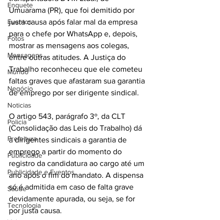
Enquete
Umuarama (PR), que foi demitido por 
Eventos
justa causa após falar mal da empresa 
para o chefe por WhatsApp e, depois, 
Fotos
mostrar as mensagens aos colegas, 
Mensagens
entre outras atitudes. A Justiça do 
Trabalho reconheceu que ele cometeu 
Mundo
faltas graves que afastaram sua garantia 
Negócio
de emprego por ser dirigente sindical.
Noticias
O artigo 543, parágrafo 3º, da CLT 
Policia
(Consolidação das Leis do Trabalho) dá 
Prefeitura
a dirigentes sindicais a garantia de 
emprego a partir do momento do 
Publicidade
registro da candidatura ao cargo até um 
Publicidade e Eventos.
ano após o fim do mandato. A dispensa 
só é admitida em caso de falta grave 
Saúde
devidamente apurada, ou seja, se for 
Tecnologia
por justa causa.