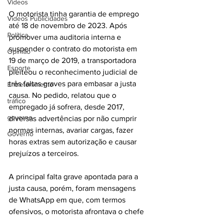
Videos
O motorista tinha garantia de emprego 
Videos Publicidades
até 18 de novembro de 2023. Após 
Política
promover uma auditoria interna e 
suspender o contrato do motorista em 
Opinião
19 de março de 2019, a transportadora 
Esporte
pleiteou o reconhecimento judicial de 
três faltas graves para embasar a justa 
Entretenimento
causa. No pedido, relatou que o 
tráfico
empregado já sofrera, desde 2017, 
governo
diversas advertências por não cumprir 
normas internas, avariar cargas, fazer 
Governo
horas extras sem autorização e causar 
prejuízos a terceiros.
A principal falta grave apontada para a 
justa causa, porém, foram mensagens 
de WhatsApp em que, com termos 
ofensivos, o motorista afrontava o chefe 