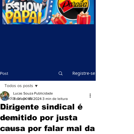
Registre-se
Post
Todos os posts
Lucas Souza Publicidade
Todos os posts
3 de abr. de 2024
3 min de leitura
Dirigente sindical é
Notícias
demitido por justa
Notícias
causa por falar mal da
Notícias