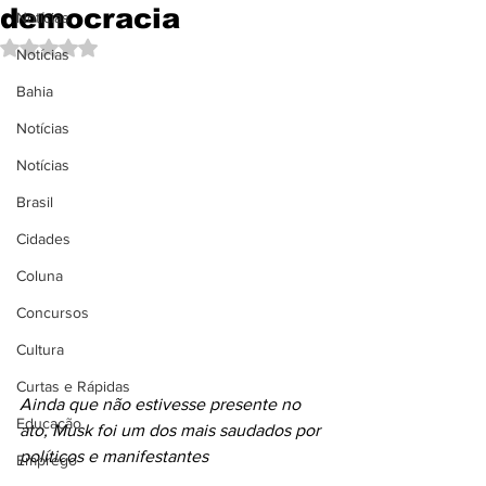
democracia
Notícias
Avaliado com NaN de 5 estrelas.
Notícias
Bahia
Notícias
Notícias
Brasil
Cidades
Coluna
Concursos
Cultura
Curtas e Rápidas
Ainda que não estivesse presente no 
Educação
ato, Musk foi um dos mais saudados por 
políticos e manifestantes
Emprego