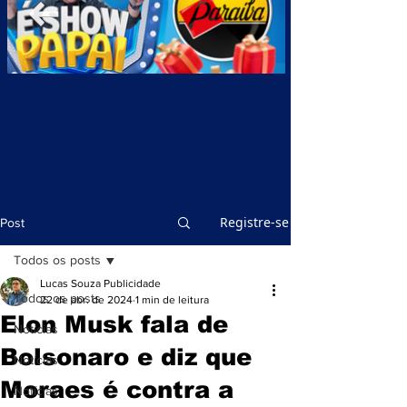
Registre-se
Post
Todos os posts
Lucas Souza Publicidade
Todos os posts
22 de abr. de 2024
1 min de leitura
Elon Musk fala de
Notícias
Bolsonaro e diz que
Notícias
Moraes é contra a
Notícias