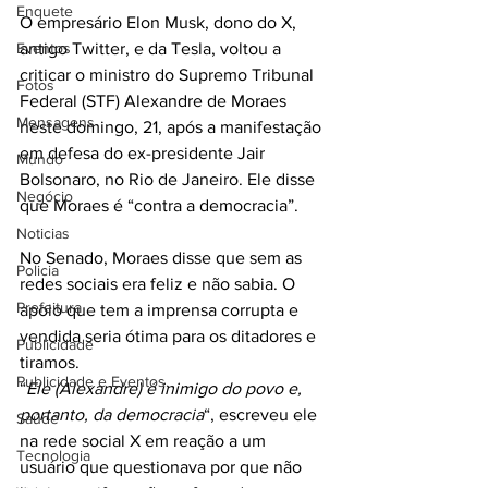
Enquete
O empresário Elon Musk, dono do X, 
Eventos
antigo Twitter, e da Tesla, voltou a 
criticar o ministro do Supremo Tribunal 
Fotos
Federal (STF) Alexandre de Moraes 
Mensagens
neste domingo, 21, após a manifestação 
em defesa do ex-presidente Jair 
Mundo
Bolsonaro, no Rio de Janeiro. Ele disse 
Negócio
que Moraes é “contra a democracia”.
Noticias
No Senado, Moraes disse que sem as 
Policia
redes sociais era feliz e não sabia. O 
Prefeitura
apoio que tem a imprensa corrupta e 
vendida seria ótima para os ditadores e 
Publicidade
tiramos.
Publicidade e Eventos.
“
Ele (Alexandre) é inimigo do povo e, 
portanto, da democracia
“, escreveu ele 
Saúde
na rede social X em reação a um 
Tecnologia
usuário que questionava por que não 