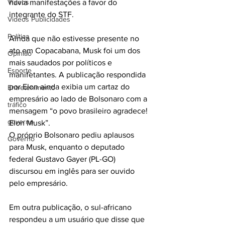
Videos
havia manifestações a favor do 
integrante do STF.
Videos Publicidades
Política
Ainda que não estivesse presente no 
ato em Copacabana, Musk foi um dos 
Opinião
mais saudados por políticos e 
Esporte
manifetantes. A publicação respondida 
por Elon ainda exibia um cartaz do 
Entretenimento
empresário ao lado de Bolsonaro com a 
tráfico
mensagem “o povo brasileiro agradece! 
governo
Elon Musk”.
O próprio Bolsonaro pediu aplausos 
Governo
para Musk, enquanto o deputado 
federal Gustavo Gayer (PL-GO) 
discursou em inglês para ser ouvido 
pelo empresário.
Em outra publicação, o sul-africano 
respondeu a um usuário que disse que 