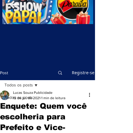
Registre-se
Post
Todos os posts
Lucas Souza Publicidade
Todos os posts
13 de jul. de 2021
1 min de leitura
Enquete: Quem você
Notícias
escolheria para
Notícias
Prefeito e Vice-
Notícias