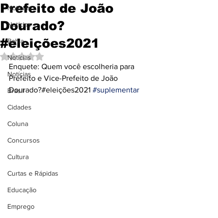
Prefeito de João
Notícias
Dourado?
Notícias
#eleições2021
Bahia
Avaliado com NaN de 5 estrelas.
Notícias
Enquete: Quem você escolheria para 
Notícias
Prefeito e Vice-Prefeito de João 
Dourado?#eleições2021 
#suplementar
Brasil
Cidades
Coluna
Concursos
Cultura
Curtas e Rápidas
Educação
Emprego