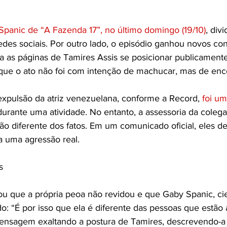
panic de “A Fazenda 17”, no último domingo (19/10)
, div
edes sociais. Por outro lado, o episódio ganhou novos co
a as páginas de Tamires Assis se posicionar publicamente
que o ato não foi com intenção de machucar, mas de enc
a expulsão da atriz venezuelana, conforme a Record, 
foi um
durante uma atividade. No entanto, a assessoria da colega
o diferente dos fatos. Em um comunicado oficial, eles 
a uma agressão real.
s 
ou que a própria peoa não revidou e que Gaby Spanic, ci
cado: “É por isso que ela é diferente das pessoas que estão
ensagem exaltando a postura de Tamires, descrevendo-