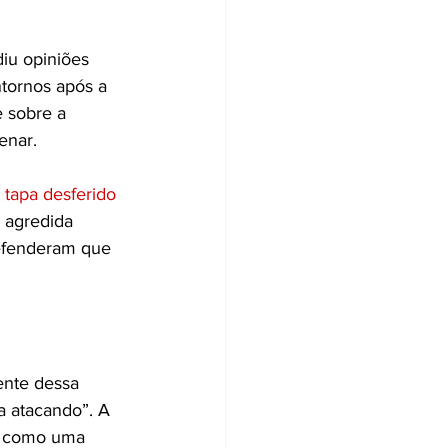
idiu opiniões 
ntornos após a 
 sobre a 
enar.
 tapa desferido 
 agredida 
defenderam que 
ente dessa 
 a atacando”. A 
a como uma 