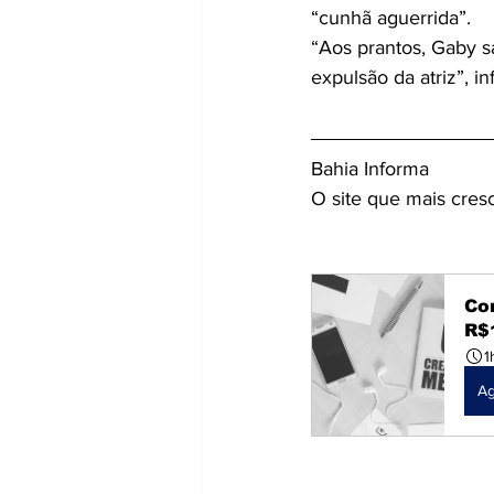
“cunhã aguerrida”.
“Aos prantos, Gaby s
expulsão da atriz”, i
Bahia Informa 
O site que mais cres
Co
R$
1
A