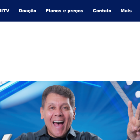
NITV
Doação
Planos e preços
Contato
Mais
BAHIA INFORMA
O SITE QUE MAIS CRESCE NA BAHIA.