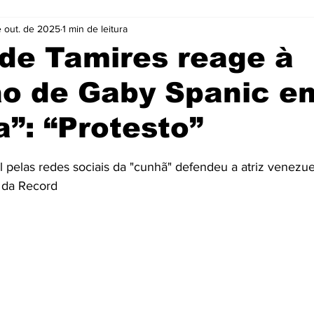
 out. de 2025
1 min de leitura
Cidades
Coluna
Concursos
Cultura
de Tamires reage à
ão de Gaby Spanic e
Emprego
Enquete
Eventos
Fotos
”: “Protesto”
ócio
Noticias
Policia
Prefeitura
Publicidade
e 5 estrelas.
 pelas redes sociais da "cunhã" defendeu a atriz venezue
w da Record
e
Tecnologia
Videos