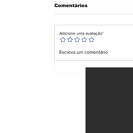
Comentários
Adicione uma avaliação*
Anvisa proíbe
Escreva um comentário
repelentes e
suplemento falsificado