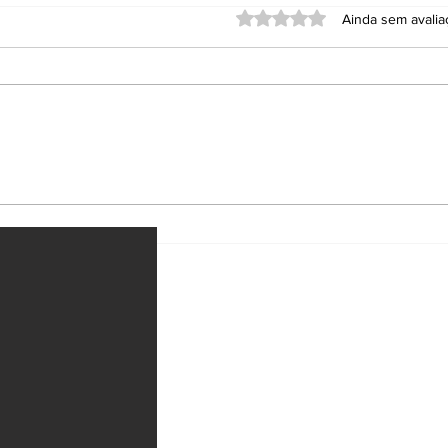
Avaliado com 0 de 5 estrel
Ainda sem avali
PT lança Jerônimo
Bra
Rodrigues à reeleição
emb
na Bahia
ataq
e M