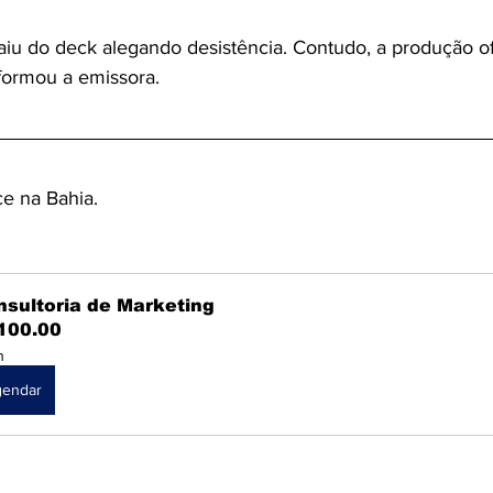
aiu do deck alegando desistência. Contudo, a produção ofi
nformou a emissora.
ce na Bahia.
nsultoria de Marketing
100.00
h
gendar