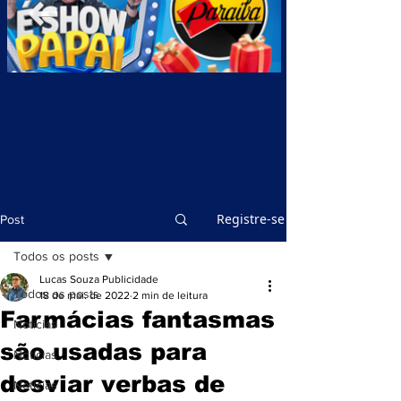
Registre-se
Post
Todos os posts
Lucas Souza Publicidade
Todos os posts
18 de mai. de 2022
2 min de leitura
Farmácias fantasmas
Notícias
são usadas para
Notícias
desviar verbas de
Notícias