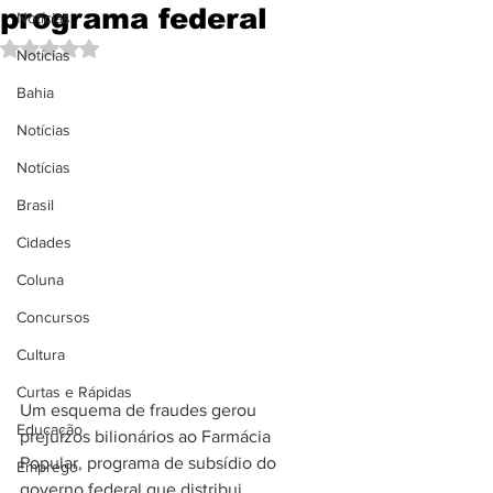
programa federal
Notícias
Avaliado com NaN de 5 estrelas.
Notícias
Bahia
Notícias
Notícias
Brasil
Cidades
Coluna
Concursos
Cultura
Curtas e Rápidas
Um esquema de fraudes gerou 
Educação
prejuízos bilionários ao Farmácia 
Popular, programa de subsídio do 
Emprego
governo federal que distribui 