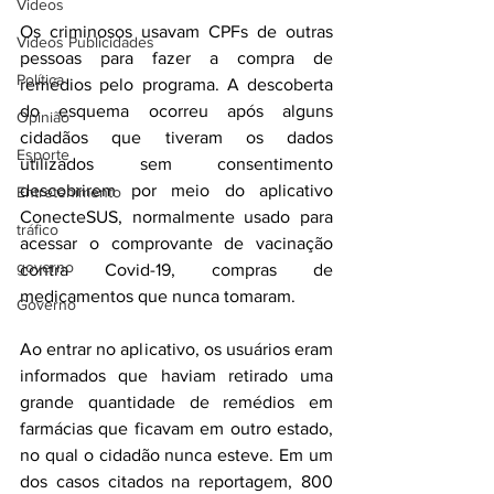
Videos
Os criminosos usavam CPFs de outras 
Videos Publicidades
pessoas para fazer a compra de 
Política
remédios pelo programa. A descoberta 
do esquema ocorreu após alguns 
Opinião
cidadãos que tiveram os dados 
Esporte
utilizados sem consentimento 
descobrirem por meio do aplicativo 
Entretenimento
ConecteSUS, normalmente usado para 
tráfico
acessar o comprovante de vacinação 
governo
contra Covid-19, compras de 
medicamentos que nunca tomaram.
Governo
Ao entrar no aplicativo, os usuários eram 
informados que haviam retirado uma 
grande quantidade de remédios em 
farmácias que ficavam em outro estado, 
no qual o cidadão nunca esteve. Em um 
dos casos citados na reportagem, 800 