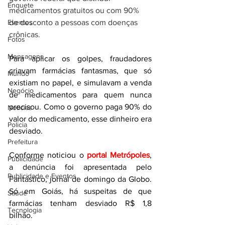
Enquete
medicamentos gratuitos ou com 90% 
Eventos
de desconto a pessoas com doenças 
crônicas.
Fotos
Mensagens
Para aplicar os golpes, fraudadores 
criavam farmácias fantasmas, que só 
Mundo
existiam no papel, e simulavam a venda 
Negócio
de medicamentos para quem nunca 
precisou. Como o governo paga 90% do 
Noticias
valor do medicamento, esse dinheiro era 
Policia
desviado.
Prefeitura
Conforme noticiou o 
portal Metrópoles
, 
Publicidade
a denúncia foi apresentada pelo 
Publicidade e Eventos.
Fantástico, jornal de domingo da Globo. 
Só em Goiás, há suspeitas de que 
Saúde
farmácias tenham desviado R$ 1,8 
Tecnologia
bilhão.