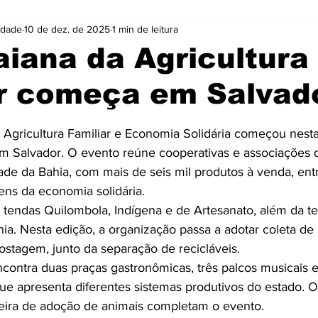
idade
10 de dez. de 2025
1 min de leitura
Cidades
Coluna
Concursos
Cultura
aiana da Agricultura
ar começa em Salvad
Emprego
Enquete
Eventos
Fotos
e 5 estrelas.
 Agricultura Familiar e Economia Solidária começou nesta 
ócio
Noticias
Policia
Prefeitura
Publicidade
m Salvador. O evento reúne cooperativas e associações 
dade da Bahia, com mais de seis mil produtos à venda, entr
ens da economia solidária.
e
Tecnologia
Videos
 tendas Quilombola, Indígena e de Artesanato, além da ter
ia. Nesta edição, a organização passa a adotar coleta de 
stagem, junto da separação de recicláveis.
ontra duas praças gastronômicas, três palcos musicais 
ue apresenta diferentes sistemas produtivos do estado. Of
e feira de adoção de animais completam o evento.