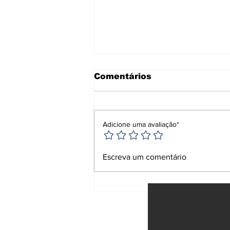
Comentários
Adicione uma avaliação*
Tarifas de Trump: Brasil
Escreva um comentário
se prepara para
impacto econômico