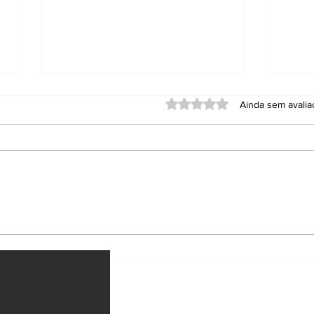
Avaliado com 0 de 5 estrel
Ainda sem avali
PF e Ibama deflagram
Hel
Operação Fortuna
com
contra garimpo ilegal
Gré
em terra indígena