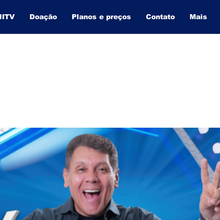
NITV
Doação
Planos e preços
Contato
Mais
BAHIA INFORMA
O SITE QUE MAIS CRESCE NA BAHIA.