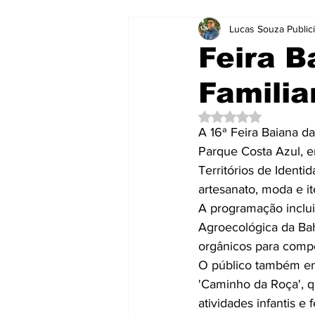
Lucas Souza Public
Notícias
Notícias
Brasil
Feira B
Famili
Curtas e Rápidas
Educação
Avaliado com NaN d
A 16ª Feira Baiana da
Mensagens
Mundo
Neg
Parque Costa Azul, e
Territórios de Identi
artesanato, moda e it
Publicidade e Eventos.
Saúd
A programação inclui
Agroecológica da Bah
orgânicos para compo
O público também enc
'Caminho da Roça', q
atividades infantis 