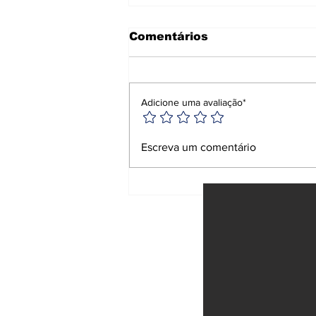
Comentários
Adicione uma avaliação*
Tarifas de Trump: Brasil
Escreva um comentário
se prepara para
impacto econômico