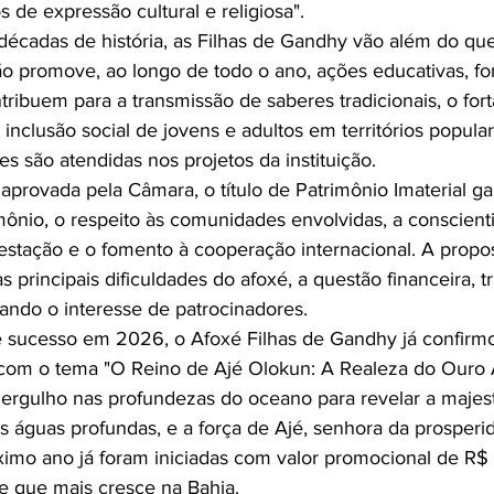
de expressão cultural e religiosa".
écadas de história, as Filhas de Gandhy vão além do que
o promove, ao longo de todo o ano, ações educativas, fo
ribuem para a transmissão de saberes tradicionais, o for
 inclusão social de jovens e adultos em territórios popular
s são atendidas nos projetos da instituição.
aprovada pela Câmara, o título de Patrimônio Imaterial gar
mônio, o respeito às comunidades envolvidas, a conscient
estação e o fomento à cooperação internacional. A prop
 principais dificuldades do afoxé, a questão financeira, 
tando o interesse de patrocinadores.
sucesso em 2026, o Afoxé Filhas de Gandhy já confirmou
 com o tema "O Reino de Ajé Olokun: A Realeza do Ouro A
rgulho nas profundezas do oceano para revelar a majes
s águas profundas, e a força de Ajé, senhora da prosperi
óximo ano já foram iniciadas com valor promocional de R$
te que mais cresce na Bahia.