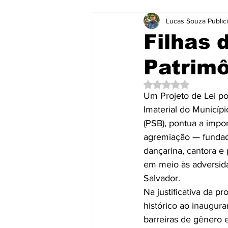
Lucas Souza Public
Notícias
Notícias
Brasil
Filhas 
Patrimô
Curtas e Rápidas
Educação
Avaliado com NaN d
Um Projeto de Lei po
Mensagens
Mundo
Neg
Imaterial do Municíp
(PSB), pontua a impor
agremiação — fundada
Publicidade e Eventos.
Saúd
dançarina, cantora e
em meio às adversid
Salvador.
Na justificativa da 
histórico ao inaugur
barreiras de gênero 