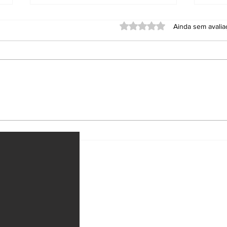
Avaliado com 0 de 5 estrel
Ainda sem avali
PF e Ibama deflagram
Hel
Operação Fortuna
com
contra garimpo ilegal
Gré
em terra indígena