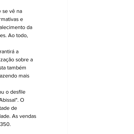
 se vê na 
rmativas e 
talecimento da 
es. Ao todo, 
antirá a 
ização sobre a 
osta também 
trazendo mais 
 o desfile 
bissal". O 
tade de 
dade. As vendas 
 350.