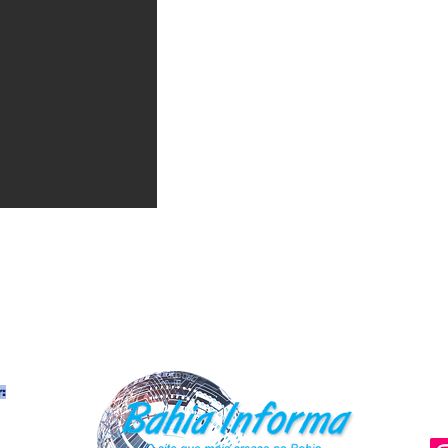
:
ambém
rupos