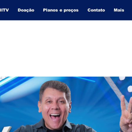
NITV
Doação
Planos e preços
Contato
Mais
BAHIA INFORMA
O SITE QUE MAIS CRESCE NA BAHIA.