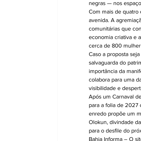
negras — nos espaços 
Com mais de quatro d
avenida. A agremiaçã
comunitárias que cont
economia criativa e a
cerca de 800 mulhere
Caso a proposta seja 
salvaguarda do patri
importância da manif
colabora para uma das
visibilidade e desper
Após um Carnaval de 
para a folia de 2027
enredo propõe um me
Olokun, divindade da
para o desfile do pr
Bahia Informa – O si