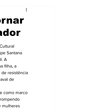
ornar
ador
ultural 
ipe Santana 
l. A 
filha, a 
de resistência 
aval de 
rge como marco 
, rompendo 
e mulheres 