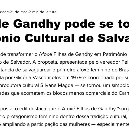
idade
21 de mar.
2 min de leitura
Cidades
Coluna
Concursos
Cultura
de Gandhy pode se t
nio Cultural de Salv
Emprego
Enquete
Eventos
Fotos
e 5 estrelas.
de transformar o Afoxé Filhas de Gandhy em Patrimônio C
ócio
Noticias
Policia
Prefeitura
Publicidade
io de Salvador. A proposta, apresentada pelo vereador Fel
tância de salvaguardar o primeiro afoxé feminino do Brasi
 por Glicéria Vasconcelos em 1979 e coordenada por sua 
e
Tecnologia
Videos
 produtora cultural Silvana Magda — se tornou um símbolo 
ades que acometem os blocos menos comerciais do Carn
proposta, o edil destaca que o Afoxé Filhas de Gandhy "su
ar o protagonismo feminino dentro dessa tradição cultural
e ampliando a participação das mulheres — especialment