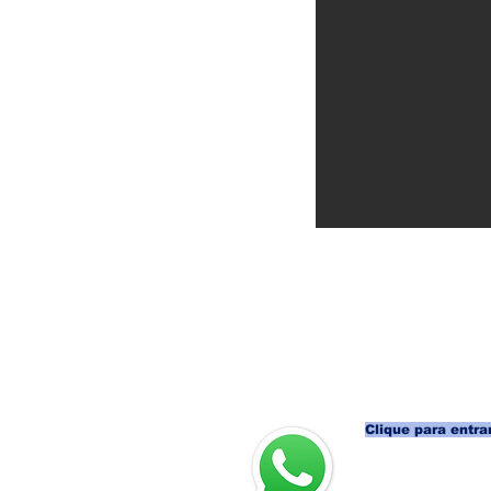
Clique para entrar
Participe t
dos nossos g