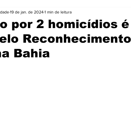
idade
19 de jan. de 2024
1 min de leitura
Cidades
Coluna
Concursos
Cultura
o por 2 homicídios é
pelo Reconheciment
Emprego
Enquete
Eventos
Fotos
na Bahia
ócio
Noticias
Policia
Prefeitura
Publicidade
e 5 estrelas.
e
Tecnologia
Videos