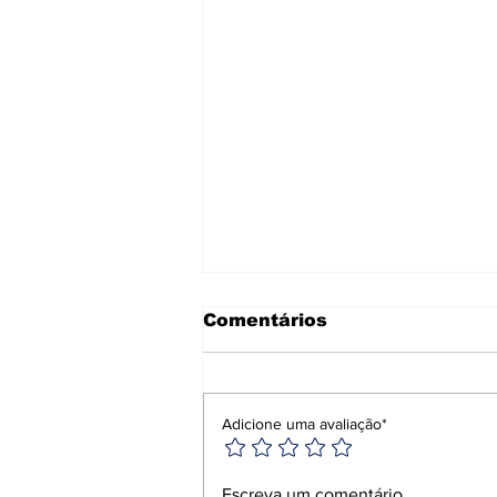
Comentários
Adicione uma avaliação*
Ciclone-bomba causa
Escreva um comentário