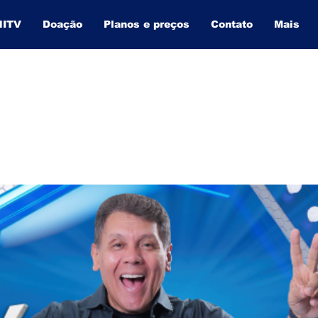
NITV
Doação
Planos e preços
Contato
Mais
BAHIA INFORMA
O SITE QUE MAIS CRESCE NA BAHIA.