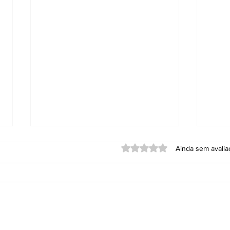
Avaliado com 0 de 5 estrel
Ainda sem avali
Anvisa proíbe
PT 