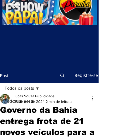
Registre-se
Post
Todos os posts
Lucas Souza Publicidade
Todos os posts
28 de fev. de 2024
2 min de leitura
Governo da Bahia
Notícias
entrega frota de 21
Notícias
novos veículos para a
Notícias