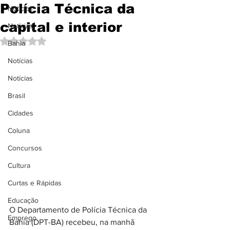
Polícia Técnica da
Notícias
capital e interior
Notícias
Avaliado com NaN de 5 estrelas.
Bahia
Notícias
Notícias
Brasil
Cidades
Coluna
Concursos
Cultura
Curtas e Rápidas
Educação
O Departamento de Polícia Técnica da 
Emprego
Bahia (DPT-BA) recebeu, na manhã 