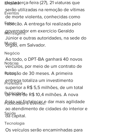
desta terça-feira (27), 21 viaturas que 
Enquete
serão utilizadas na remoção de vítimas 
Eventos
de morte violenta, conhecidas como 
Fotos
rabecão. A entrega foi realizada pelo 
governador em exercício Geraldo 
Mensagens
Júnior e outras autoridades, na sede do 
Mundo
órgão, em Salvador.
Negócio
Ao todo, o DPT-BA ganhará 40 novos 
Noticias
veículos, por meio de um contrato de 
Policia
locação de 30 meses. A primeira 
entrega totaliza um investimento 
Prefeitura
superior a R$ 5,5 milhões, de um total 
Publicidade
de mais de R$ 10,4 milhões. A nova 
frota vai fortalecer e dar mais agilidade 
Publicidade e Eventos.
ao atendimento de cidades do interior e 
Saúde
da capital.
Tecnologia
Os veículos serão encaminhadas para 