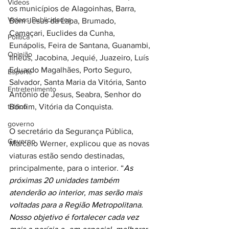
Videos
os municípios de Alagoinhas, Barra, 
Videos Publicidades
Bom Jesus da Lapa, Brumado, 
Camaçari, Euclides da Cunha, 
Política
Eunápolis, Feira de Santana, Guanambi, 
Opinião
Ilhéus, Jacobina, Jequié, Juazeiro, Luís 
Eduardo Magalhães, Porto Seguro, 
Esporte
Salvador, Santa Maria da Vitória, Santo 
Entretenimento
Antônio de Jesus, Seabra, Senhor do 
tráfico
Bonfim, Vitória da Conquista.
governo
O secretário da Segurança Pública, 
Governo
Marcelo Werner, explicou que as novas 
viaturas estão sendo destinadas, 
principalmente, para o interior. “
As 
próximas 20 unidades também 
atenderão ao interior, mas serão mais 
voltadas para a Região Metropolitana. 
Nosso objetivo é fortalecer cada vez 