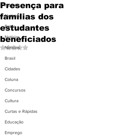
Presença para
Notícias
famílias dos
Notícias
estudantes
Bahia
beneficiados
Notícias
Avaliado com NaN de 5 estrelas.
Notícias
Brasil
Cidades
Coluna
Concursos
Cultura
Curtas e Rápidas
Educação
Emprego