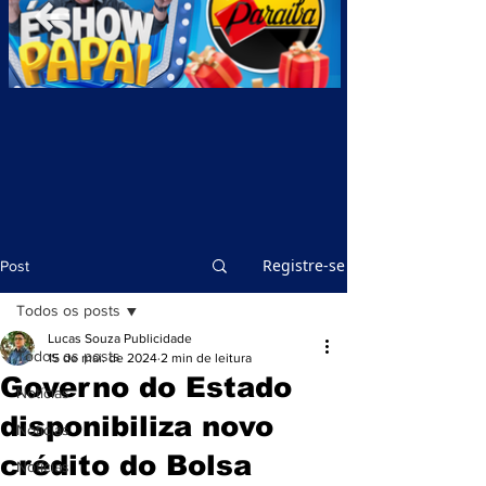
Registre-se
Post
Todos os posts
Lucas Souza Publicidade
Todos os posts
15 de mai. de 2024
2 min de leitura
Governo do Estado
Notícias
disponibiliza novo
Notícias
crédito do Bolsa
Notícias