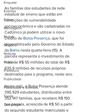
Enquete
As famílias dos estudantes da rede 
Eventos
estadual de ensino que estão em 
Fotos
condições de vulnerabilidade 
socioeconômica e são cadastradas no 
Mensagens
CadÚnico já podem utilizar o novo 
Mundo
crédito do 
Bolsa Presença
, que foi 
disponibilizado pelo Governo do Estado 
Negócio
da 
Bahia
 nesta quarta-feira (15). A 
Noticias
parcela representa o investimento de 
Policia
mais de R$ 55 milhões do total de R$ 
635,9 milhões de recursos próprios 
Prefeitura
destinados para o programa, neste ano.
Publicidade
Neste mês, o Bolsa Presença atende 
Publicidade e Eventos.
395.929 estudantes, distribuídos entre 
Saúde
352.147 famílias, que recebem R$ 150 
por parcela, acrescida de R$ 50 a partir 
Tecnologia
do segundo estudante matriculado e 