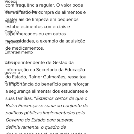
Videos
com frequência regular. O valor pode 
Videos Publicidades
ser utilizado na compra de alimentos e 
materiais de limpeza em pequenos 
Política
estabelecimentos comerciais e 
Opinião
supermercados ou em outras 
necessidades, a exemplo da aquisição 
Esporte
de medicamentos.
Entretenimento
tráfico
O superintendente de Gestão da 
Informação da Secretaria da Educação 
governo
do Estado, Rainer Guimarães, ressaltou 
Governo
a importância do benefício para reforçar 
a segurança alimentar dos estudantes e 
suas famílias. “
Estamos certos de que o 
Bolsa Presença se soma ao conjunto de 
políticas públicas implementadas pelo 
Governo do Estado para superar, 
definitivamente, o quadro de 