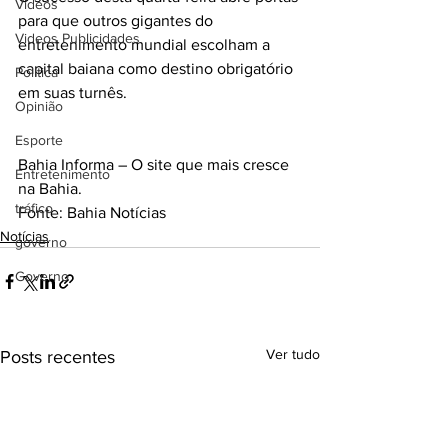
Videos
para que outros gigantes do 
Videos Publicidades
entretenimento mundial escolham a 
capital baiana como destino obrigatório 
Política
em suas turnês.
Opinião
Esporte
Bahia Informa – O site que mais cresce 
Entretenimento
na Bahia.
tráfico
Fonte: Bahia Notícias
Notícias
governo
Governo
Ver tudo
Posts recentes