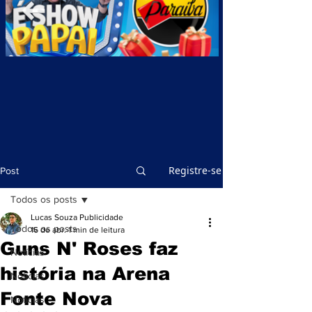
Registre-se
Post
Todos os posts
Lucas Souza Publicidade
Todos os posts
16 de abr.
1 min de leitura
Guns N' Roses faz
Notícias
história na Arena
Notícias
Fonte Nova
Notícias