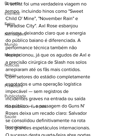
Enquete
A setlist foi uma verdadeira viagem no 
tempo, incluindo hinos como "Sweet 
Eventos
Child O' Mine", "November Rain" e 
Fotos
"Paradise City". Axl Rose esbanjou 
carisma, deixando claro que a energia 
Mensagens
do público baiano é diferenciada. A 
Mundo
performance técnica também não 
Negócio
decepcionou, já que os agudos de Axl e 
a precisão cirúrgica de Slash nos solos 
Noticias
arrepiaram até os fãs mais contidos.
Policia
Com setores do estádio completamente 
esgotados e uma operação logística 
Prefeitura
impecável — sem registros de 
Publicidade
incidentes graves na entrada ou saída 
do público —, a passagem do Guns N' 
Publicidade e Eventos.
Roses deixa um recado claro: Salvador 
Saúde
se consolidou definitivamente na rota 
Tecnologia
dos grandes espetáculos internacionais. 
O sucesso desta quarta-feira abre portas 