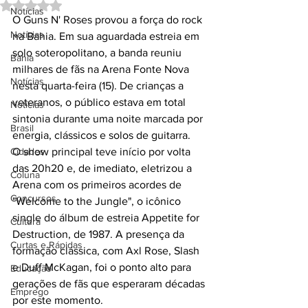
Avaliado com NaN de 5 estrelas.
Notícias
O Guns N' Roses provou a força do rock 
Notícias
na Bahia. Em sua aguardada estreia em 
solo soteropolitano, a banda reuniu 
Bahia
milhares de fãs na Arena Fonte Nova 
Notícias
nesta quarta-feira (15). De crianças a 
veteranos, o público estava em total 
Notícias
sintonia durante uma noite marcada por 
Brasil
energia, clássicos e solos de guitarra.
Cidades
O show principal teve início por volta 
das 20h20 e, de imediato, eletrizou a 
Coluna
Arena com os primeiros acordes de 
Concursos
"Welcome to the Jungle", o icônico 
single do álbum de estreia Appetite for 
Cultura
Destruction, de 1987. A presença da 
Curtas e Rápidas
formação clássica, com Axl Rose, Slash 
e Duff McKagan, foi o ponto alto para 
Educação
gerações de fãs que esperaram décadas 
Emprego
por este momento.