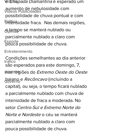
Videos
e 
Chapada Diamantina
 é esperado um 
aumento de nebulosidade com 
Videos Publicidades
possibilidade de chuva pontual e com 
Política
intensidade fraca.  Nas demais regiões, 
o tempo se manterá nublado ou 
Opinião
parcialmente nublado a claro com 
Esporte
pouca possibilidade de chuva.
Entretenimento
Condições semelhantes ao dia anterior 
tráfico
são esperados para este domingo, 7, 
governo
nas regiões do 
Extremo Oeste do Oeste
baiano e 
Recôncavo
 (incluindo a 
Governo
capital), ou seja, o tempo ficará nublado 
a parcialmente nublado com chuva de 
intensidade de fraca a moderada. No 
setor 
Centro-Sul e Extremo Norte do 
Norte e Nordeste
 o céu se manterá 
parcialmente nublado a claro com 
pouca possibilidade de chuva.  