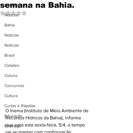
semana na Bahia.
Notícias
Avaliado com NaN de 5 estrelas.
Notícias
Bahia
Notícias
Notícias
Brasil
Cidades
Coluna
Concursos
Cultura
Curtas e Rápidas
O Inema (Instituto de Meio Ambiente de 
Educação
Recursos Hídricos da Bahia), informa 
que para esta sexta-feira, 5/4, o tempo 
Emprego
vai se manter com configuração 