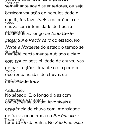
Enquete
semelhante aos dias anteriores, ou seja, 
Eventos
céu com variação de nebulosidade e 
condições favoráveis a ocorrência de 
Fotos
chuva com intensidade de fraca a 
Mensagens
moderada ao longo de 
todo Oeste, 
litoral Sul e Recôncavo
 do estado. No 
Mundo
Norte e Nordeste
 do estado o tempo se 
Negócio
manterá parcialmente nublado a claro, 
com pouca possibilidade de chuva. Nas 
Noticias
demais regiões durante o dia podem 
Policia
ocorrer pancadas de chuvas de 
Prefeitura
intensidade fraca.
Publicidade
No sábado, 6, o longo dia as com 
Publicidade e Eventos.
condições se tornam favoráveis a 
ocorrência de chuva com intensidade 
Saúde
de fraca a moderada no 
Recôncavo 
e 
Tecnologia
todo
 Oeste
 da Bahia. No 
São Francisco 