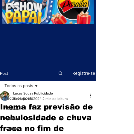
Registre-se
Post
Todos os posts
Lucas Souza Publicidade
Todos os posts
5 de abr. de 2024
2 min de leitura
Inema faz previsão de
Notícias
nebulosidade e chuva
Notícias
fraca no fim de
Notícias