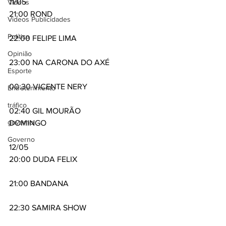
11/05 
Videos
21:00 ROND
Videos Publicidades
Política
22:00 FELIPE LIMA
Opinião
23:00 NA CARONA DO AXÉ 
Esporte
00:30 VICENTE NERY
Entretenimento
tráfico
02:40 GIL MOURÃO  
governo
DOMINGO
Governo
12/05 
20:00 DUDA FELIX
21:00 BANDANA
22:30 SAMIRA SHOW 