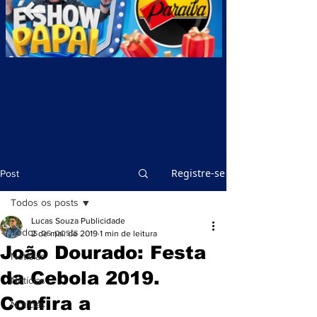
Registre-se
Post
Todos os posts
Lucas Souza Publicidade
Todos os posts
2 de mai. de 2019
1 min de leitura
João Dourado: Festa
Notícias
da Cebola 2019.
Notícias
Confira a
Notícias