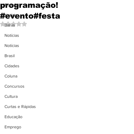
programação!
Notícias
#evento#festa
Notícias
Avaliado com NaN de 5 estrelas.
Bahia
Notícias
Notícias
Brasil
Cidades
Coluna
Concursos
Cultura
Curtas e Rápidas
Educação
Emprego