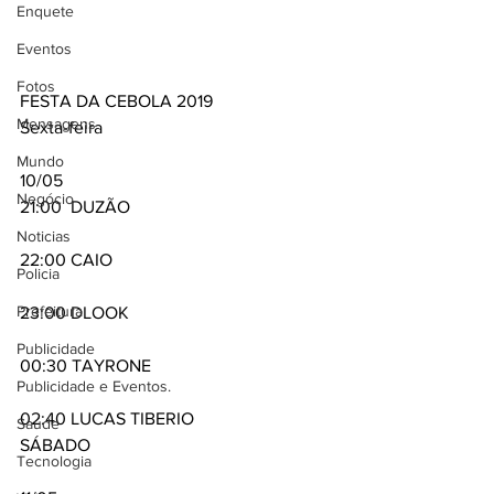
Enquete
Eventos
Fotos
FESTA DA CEBOLA 2019 
Mensagens
Sexta-feira
Mundo
10/05 
Negócio
21:00  DUZÃO
Noticias
22:00 CAIO
Policia
Prefeitura
23:00 DLOOK
Publicidade
00:30 TAYRONE 
Publicidade e Eventos.
02:40 LUCAS TIBERIO 
Saúde
SÁBADO
Tecnologia