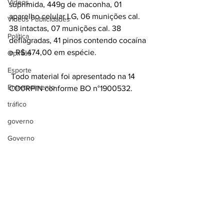
Videos
suprimida, 449g de maconha, 01 
aparelho celular LG, 06 munições cal. 
Videos Publicidades
38 intactas, 07 munições cal. 38 
Política
deflagradas, 41 pinos contendo cocaína 
e R$ 474,00 em espécie.
Opinião
Esporte
 Todo material foi apresentado na 14 
Entretenimento
CO0RPIN conforme BO n°1900532. 
tráfico
governo
Governo