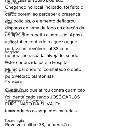
numa casa em João Dourado. 
Enquete
Chegando no local indicado, foi feito o 
Eventos
cerco,porém, ao perceber a presença 
dos policiais, o elemento deflagrou 
Fotos
disparos de arma de fogo na direção da 
Mensagens
equipe, que repetiu a agressão. Após a 
ação, foi encontrado o agressor,que 
Mundo
portava um revólver cal 38 com 
Negócio
numeração raspada, alvejado, sendo 
Noticias
este  conduzido para o Hospital 
Municipal onde foi constatado o óbito 
Policia
pelo Médico plantonista. 
Prefeitura
O indivíduo que atirou contra guarnição 
Publicidade
foi identificado sendo JOSÉ CARLOS 
Publicidade e Eventos.
FURTUNATO DA SILVA. Foi 
Saúde
aprenndeido os seguintes materiais:
Tecnologia
Revolver calibre 38, numeração 