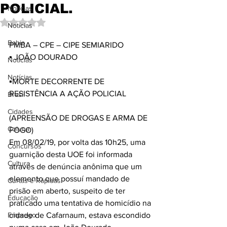
POLICIAL.
Notícias
Avaliado com NaN de 5 estrelas.
Notícias
Bahia
PMBA – CPE – CIPE SEMIARIDO 
▪ JOÃO DOURADO
Notícias
Notícias
▪MORTE DECORRENTE DE 
RESISTÊNCIA A AÇÃO POLICIAL
Brasil
Cidades
(APREENSÃO DE DROGAS E ARMA DE 
Coluna
FOGO) 
Em 08/02/19, por volta das 10h25, uma 
Concursos
guarnição desta UOE foi informada 
Cultura
através de denúncia anônima que um 
elemento que possuí mandado de 
Curtas e Rápidas
prisão em aberto, suspeito de ter 
Educação
praticado uma tentativa de homicídio na 
Emprego
cidade de Cafarnaum, estava escondido 