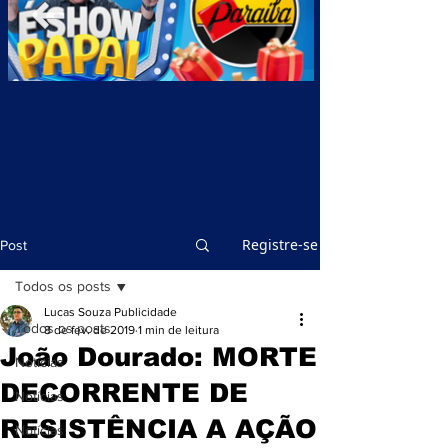
Registre-se
Post
Todos os posts
Lucas Souza Publicidade
Todos os posts
8 de fev. de 2019
1 min de leitura
João Dourado: MORTE
Notícias
DECORRENTE DE
Notícias
RESISTÊNCIA A AÇÃO
Notícias