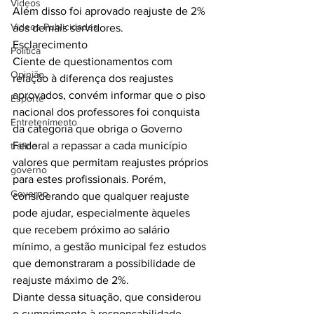
Videos
Além disso foi aprovado reajuste de 2% 
Videos Publicidades
aos demais servidores.
Esclarecimento
Política
Ciente de questionamentos com 
Opinião
relação à diferença dos reajustes 
aprovados, convém informar que o piso 
Esporte
nacional dos professores foi conquista 
Entretenimento
da categoria que obriga o Governo 
Federal a repassar a cada município 
tráfico
valores que permitam reajustes próprios 
governo
para estes profissionais. Porém, 
Governo
considerando que qualquer reajuste 
pode ajudar, especialmente àqueles 
que recebem próximo ao salário 
mínimo, a gestão municipal fez estudos 
que demonstraram a possibilidade de 
reajuste máximo de 2%.
Diante dessa situação, que considerou 
o cumprimento à responsabilidade 