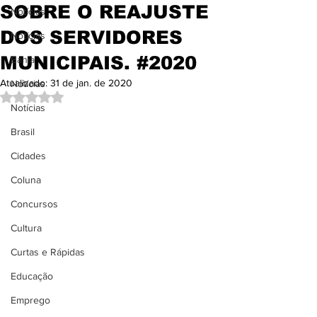
SOBRE O REAJUSTE
Notícias
DOS SERVIDORES
Notícias
MUNICIPAIS. #2020
Bahia
Atualizado:
31 de jan. de 2020
Notícias
Avaliado com NaN de 5 estrelas.
Notícias
Brasil
Cidades
Coluna
Concursos
Cultura
Curtas e Rápidas
Educação
Emprego