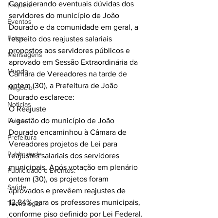
Considerando eventuais dúvidas dos 
Enquete
servidores do município de João 
Eventos
Dourado e da comunidade em geral, a 
Fotos
respeito dos reajustes salariais 
propostos aos servidores públicos e 
Mensagens
aprovado em Sessão Extraordinária da 
Mundo
Câmara de Vereadores na tarde de 
ontem (30), a Prefeitura de João 
Negócio
Dourado esclarece:
Noticias
O Reajuste
A gestão do município de João 
Policia
Dourado encaminhou à Câmara de 
Prefeitura
Vereadores projetos de Lei para 
Publicidade
reajustes salariais dos servidores 
municipais. Após votação em plenário 
Publicidade e Eventos.
ontem (30), os projetos foram 
Saúde
aprovados e prevêem reajustes de 
12,84% para os professores municipais, 
Tecnologia
conforme piso definido por Lei Federal. 