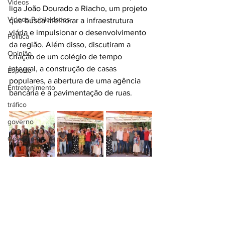
Videos
liga João Dourado a Riacho, um projeto 
Videos Publicidades
que busca melhorar a infraestrutura 
viária e impulsionar o desenvolvimento 
Política
da região. Além disso, discutiram a 
Opinião
criação de um colégio de tempo 
integral, a construção de casas 
Esporte
populares, a abertura de uma agência 
Entretenimento
bancária e a pavimentação de ruas.
tráfico
governo
Governo