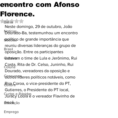
encontro com Afonso
Notícias
Florence.
Notícias
Avaliado com NaN de 5 estrelas.
Bahia
Neste domingo, 29 de outubro, João 
Notícias
Dourado-Ba, testemunhou um encontro 
político de grande importância que 
Notícias
reuniu diversas lideranças do grupo de 
Brasil
oposição. Entre os participantes 
Cidades
estavam o time de Lula e Jerônimo, Rui 
Costa, Rita de Dr. Celso, Juninho, Rui 
Coluna
Dourado, vereadores da oposição e 
Concursos
outros líderes políticos notáveis, como 
Bira Coroa, o vice-presidente do PT, 
Cultura
Gutierres, o Presidente do PT local, 
Curtas e Rápidas
Juracy Loula e o vereador Flavinho de 
Irecê. 
Educação
Emprego