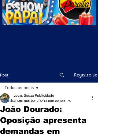
Registre-se
Post
Todos os posts
Lucas Souza Publicidade
Todos os posts
29 de out. de 2023
1 min de leitura
João Dourado:
Notícias
Oposição apresenta
Notícias
demandas em
Notícias