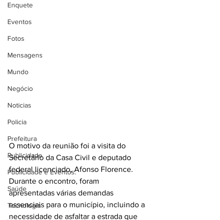
Enquete
Eventos
Fotos
Mensagens
Mundo
Negócio
Noticias
Policia
Prefeitura
O motivo da reunião foi a visita do 
Publicidade
Secretário da Casa Civil e deputado 
federal licenciado, Afonso Florence. 
Publicidade e Eventos.
Durante o encontro, foram 
Saúde
apresentadas várias demandas 
essenciais para o município, incluindo a 
Tecnologia
necessidade de asfaltar a estrada que 