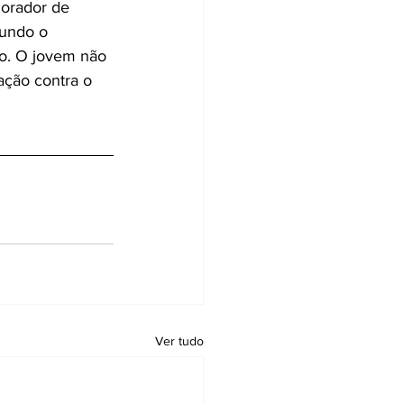
morador de 
gundo o 
ão. O jovem não 
ção contra o 
Ver tudo