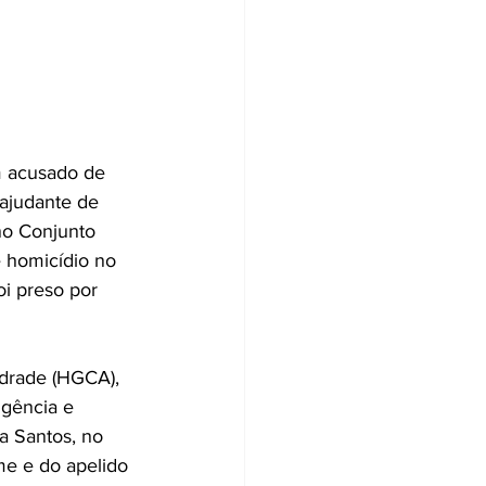
m acusado de 
ajudante de 
no Conjunto 
 homicídio no 
i preso por 
ndrade (HGCA), 
igência e 
a Santos, no 
e e do apelido 