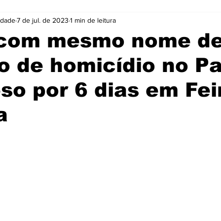
idade
7 de jul. de 2023
1 min de leitura
Cidades
Coluna
Concursos
Cultura
com mesmo nome d
o de homicídio no P
Emprego
Enquete
Eventos
Fotos
eso por 6 dias em Fei
ócio
Noticias
Policia
Prefeitura
Publicidade
a
e 5 estrelas.
e
Tecnologia
Videos