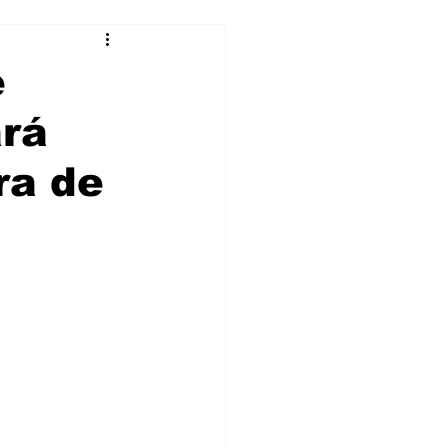
e
ará
ra de