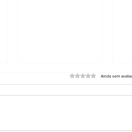
Avaliado com 0 de 5 estrel
Ainda sem avali
Anvisa proíbe
PT 
repelentes e
Rod