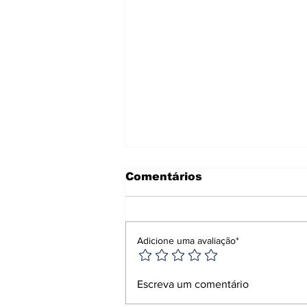
Comentários
Adicione uma avaliação*
Ciclone-bomba causa
Escreva um comentário
morte e destruição no