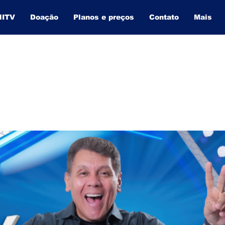
NITV
Doação
Planos e preços
Contato
Mais
BAHIA INFORMA
O SITE QUE MAIS CRESCE NA BAHIA.