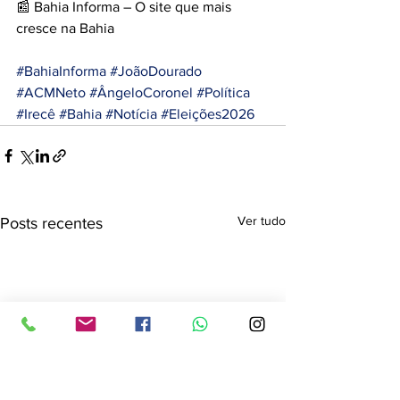
📰 Bahia Informa – O site que mais 
cresce na Bahia
#BahiaInforma
#JoãoDourado
#ACMNeto
#ÂngeloCoronel
#Política
#Irecê
#Bahia
#Notícia
#Eleições2026
Ver tudo
Posts recentes