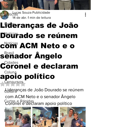
Notícias
Lucas Souza Publicidade
Notícias
14 de abr.
1 min de leitura
Lideranças de João
Bahia
Dourado se reúnem
Notícias
Notícias
com ACM Neto e o
Brasil
senador Ângelo
Cidades
Coronel e declaram
Coluna
apoio político
Concursos
Avaliado com NaN de 5 estrelas.
Lideranças de João Dourado se reúnem 
Cultura
com ACM Neto e o senador Ângelo 
Curtas e Rápidas
Coronel e declaram apoio político
Educação
Emprego