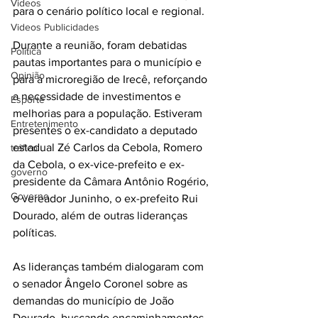
Videos
para o cenário político local e regional.
Videos Publicidades
Durante a reunião, foram debatidas 
Política
pautas importantes para o município e 
Opinião
para a microregião de Irecê, reforçando 
a necessidade de investimentos e 
Esporte
melhorias para a população. Estiveram 
Entretenimento
presentes o ex-candidato a deputado 
estadual Zé Carlos da Cebola, Romero 
tráfico
da Cebola, o ex-vice-prefeito e ex-
governo
presidente da Câmara Antônio Rogério, 
Governo
o vereador Juninho, o ex-prefeito Rui 
Dourado, além de outras lideranças 
políticas.
As lideranças também dialogaram com 
o senador Ângelo Coronel sobre as 
demandas do município de João 
Dourado, buscando encaminhamentos 