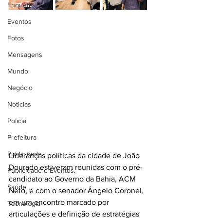
Enquete
Eventos
Fotos
Mensagens
Mundo
Negócio
Noticias
Policia
Prefeitura
Publicidade
Lideranças políticas da cidade de João 
Dourado estiveram reunidas com o pré-
Publicidade e Eventos.
candidato ao Governo da Bahia, ACM 
Saúde
Neto, e com o senador Ângelo Coronel, 
em um encontro marcado por 
Tecnologia
articulações e definição de estratégias 