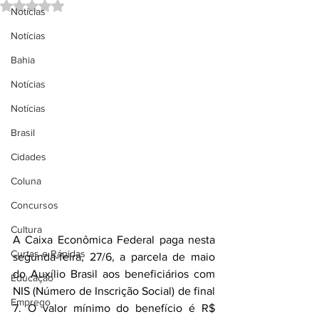
Avaliado com NaN de 5 estrelas.
Notícias
Notícias
Bahia
Notícias
Notícias
Brasil
Cidades
Coluna
Concursos
Cultura
A Caixa Econômica Federal paga nesta 
Curtas e Rápidas
segunda-feira, 27/6, a parcela de maio 
do Auxílio Brasil aos beneficiários com 
Educação
NIS (Número de Inscrição Social) de final 
Emprego
7. O valor mínimo do benefício é R$ 