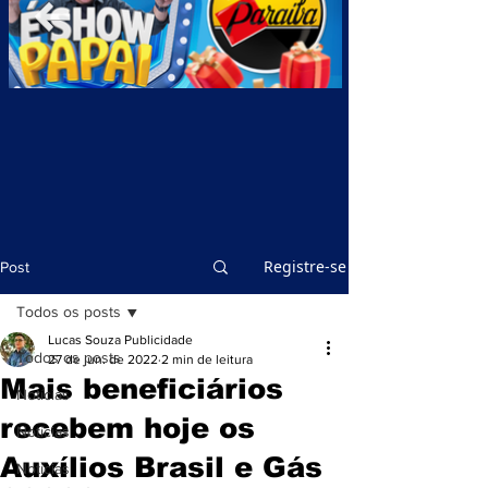
Registre-se
Post
Todos os posts
Lucas Souza Publicidade
Todos os posts
27 de jun. de 2022
2 min de leitura
Mais beneficiários
Notícias
recebem hoje os
Notícias
Auxílios Brasil e Gás
Notícias