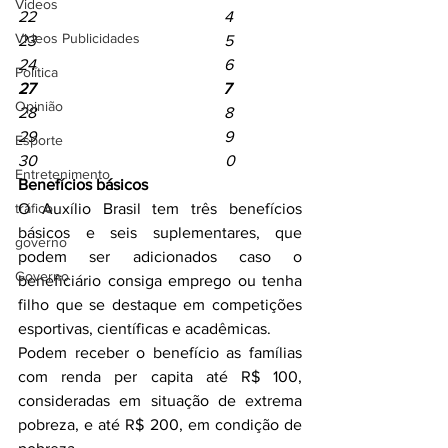
Videos
22                                               4
Videos Publicidades
23                                               5
24                                               6
Política
27                                               7
Opinião
28                                               8
29                                               9
Esporte
30                                               0
Entretenimento
Benefícios básicos
tráfico
O Auxílio Brasil tem três benefícios 
básicos e seis suplementares, que 
governo
podem ser adicionados caso o 
Governo
beneficiário consiga emprego ou tenha 
filho que se destaque em competições 
esportivas, científicas e acadêmicas.
Podem receber o benefício as famílias 
com renda per capita até R$ 100, 
consideradas em situação de extrema 
pobreza, e até R$ 200, em condição de 