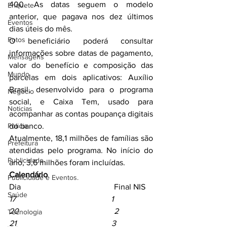
400. As datas seguem o modelo 
Enquete
anterior, que pagava nos dez últimos 
Eventos
dias úteis do mês.
Fotos
O beneficiário poderá consultar 
informações sobre datas de pagamento, 
Mensagens
valor do benefício e composição das 
Mundo
parcelas em dois aplicativos: Auxílio 
Brasil, desenvolvido para o programa 
Negócio
social, e Caixa Tem, usado para 
Noticias
acompanhar as contas poupança digitais 
Policia
do banco.
Atualmente, 18,1 milhões de famílias são 
Prefeitura
atendidas pelo programa. No início do 
Publicidade
ano, 3,6 milhões foram incluídas.
Calendário                 
Publicidade e Eventos.
Dia                                              Final NIS
Saúde
17                                               1
20                                               2
Tecnologia
21                                               3