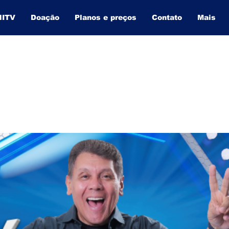
NITV
Doação
Planos e preços
Contato
Mais
BAHIA INFORMA
O SITE QUE MAIS CRESCE NA BAHIA.