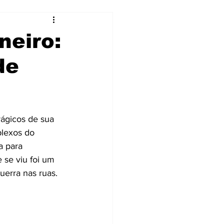
neiro:
de
ágicos de sua 
lexos do 
a para 
 se viu foi um 
uerra nas ruas.