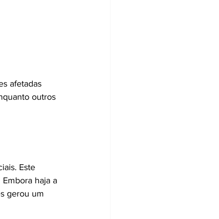
s afetadas 
nquanto outros 
ais. Este 
. Embora haja a 
es gerou um 