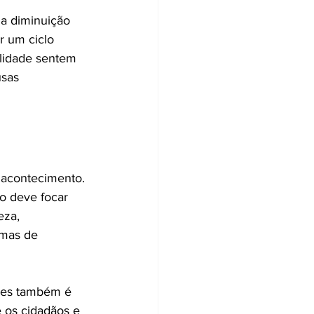
a diminuição 
r um ciclo 
ilidade sentem 
sas 
 acontecimento. 
o deve focar 
eza, 
amas de 
des também é 
 os cidadãos e 