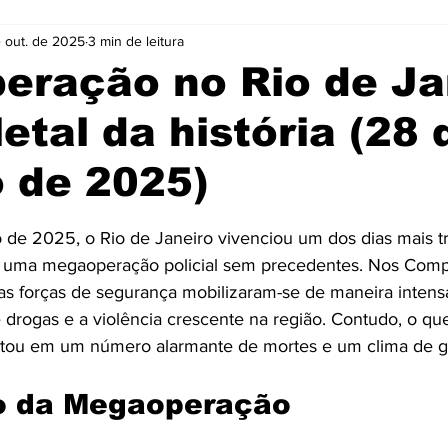
 out. de 2025
3 min de leitura
Cidades
Coluna
Concursos
Cultura
eração no Rio de Ja
letal da história (28 
Emprego
Enquete
Eventos
Fotos
 de 2025)
ócio
Noticias
Policia
Prefeitura
Publicidade
e 5 estrelas.
 de 2025, o Rio de Janeiro vivenciou um dos dias mais tr
or uma megaoperação policial sem precedentes. Nos Comp
e
Tecnologia
Videos
s forças de segurança mobilizaram-se de maneira intens
 drogas e a violência crescente na região. Contudo, o que
ultou em um número alarmante de mortes e um clima de g
o da Megaoperação