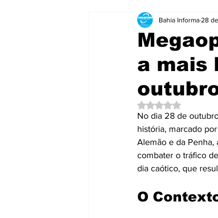
Bahia Informa
28 de
Notícias
Notícias
Brasil
Megaop
a mais 
Curtas e Rápidas
Educação
outubro
Mensagens
Mundo
Neg
Avaliado com NaN d
No dia 28 de outubro
história, marcado p
Publicidade e Eventos.
Saúd
Alemão e da Penha, a
combater o tráfico de
dia caótico, que res
O Context