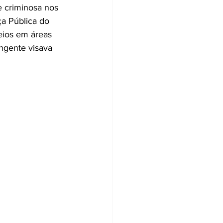
 criminosa nos 
a Pública do 
teios em áreas 
ngente visava 