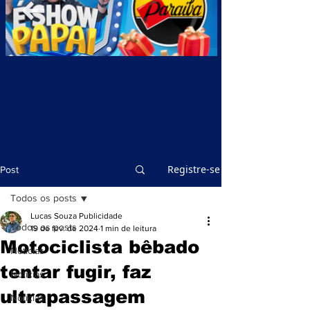
Registre-se
Post
Todos os posts
Lucas Souza Publicidade
Todos os posts
19 de fev. de 2024
1 min de leitura
Motociclista bêbado
Notícias
tentar fugir, faz
Notícias
ultrapassagem
Notícias