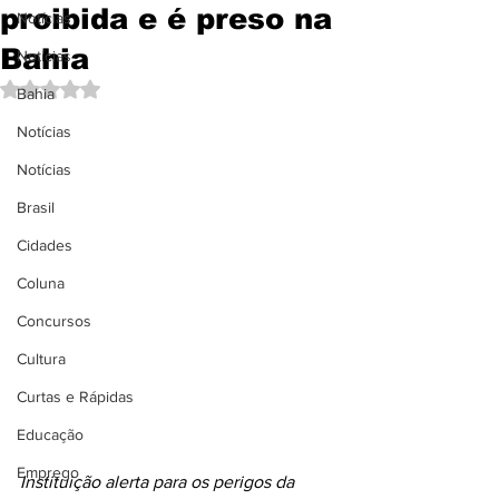
proibida e é preso na
Notícias
Bahia
Notícias
Avaliado com NaN de 5 estrelas.
Bahia
Notícias
Notícias
Brasil
Cidades
Coluna
Concursos
Cultura
Curtas e Rápidas
Educação
Emprego
Instituição alerta para os perigos da 