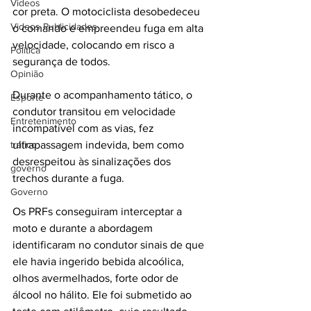
Videos
cor preta. O motociclista desobedeceu 
Videos Publicidades
o comando e empreendeu fuga em alta 
velocidade, colocando em risco a 
Política
segurança de todos.
Opinião
Durante o acompanhamento tático, o 
Esporte
condutor transitou em velocidade 
Entretenimento
incompatível com as vias, fez 
tráfico
ultrapassagem indevida, bem como 
desrespeitou às sinalizações dos 
governo
trechos durante a fuga.
Governo
Os PRFs conseguiram interceptar a 
moto e durante a abordagem 
identificaram no condutor sinais de que 
ele havia ingerido bebida alcoólica, 
olhos avermelhados, forte odor de 
álcool no hálito. Ele foi submetido ao 