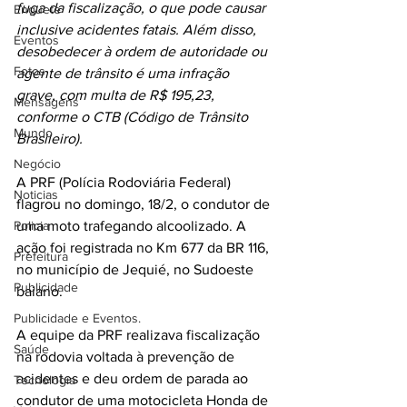
fuga da fiscalização, o que pode causar 
Enquete
inclusive acidentes fatais. Além disso, 
Eventos
desobedecer à ordem de autoridade ou 
Fotos
agente de trânsito é uma infração 
grave, com multa de R$ 195,23, 
Mensagens
conforme o CTB (Código de Trânsito 
Mundo
Brasileiro).
Negócio
A PRF (Polícia Rodoviária Federal) 
Noticias
flagrou no domingo, 18/2, o condutor de 
Policia
uma moto trafegando alcoolizado. A 
ação foi registrada no Km 677 da BR 116, 
Prefeitura
no município de Jequié, no Sudoeste 
Publicidade
baiano.
Publicidade e Eventos.
A equipe da PRF realizava fiscalização 
Saúde
na rodovia voltada à prevenção de 
acidentes e deu ordem de parada ao 
Tecnologia
condutor de uma motocicleta Honda de 