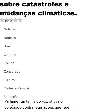
sobre catástrofes e
Notícias
mudanças climáticas.
Notícias
Avaliado com NaN de 5 estrelas.
Bahia
Notícias
Notícias
Brasil
Cidades
Coluna
Concursos
Cultura
Curtas e Rápidas
Educação
Parlamentar tem sido voz ativa no 
Emprego
colegiado contra legislações que ferem 