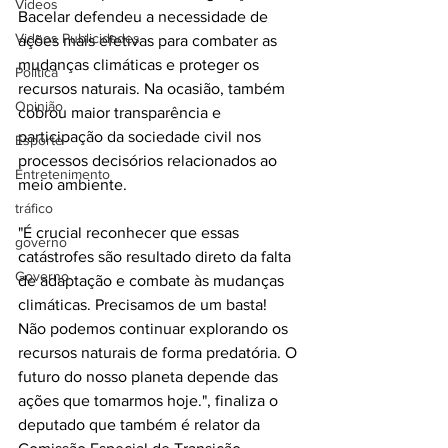
Videos
Bacelar defendeu a necessidade de 
Videos Publicidades
ações mais efetivas para combater as 
mudanças climáticas e proteger os 
Política
recursos naturais. Na ocasião, também 
Opinião
cobrou maior transparência e 
participação da sociedade civil nos 
Esporte
processos decisórios relacionados ao 
Entretenimento
meio ambiente.
tráfico
"É crucial reconhecer que essas 
governo
catástrofes são resultado direto da falta 
Governo
de adaptação e combate às mudanças 
climáticas. Precisamos de um basta! 
Não podemos continuar explorando os 
recursos naturais de forma predatória. O 
futuro do nosso planeta depende das 
ações que tomarmos hoje.", finaliza o 
deputado que também é relator da 