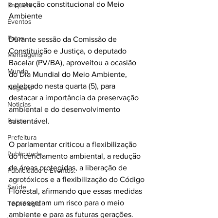
a proteção constitucional do Meio 
Enquete
Ambiente
Eventos
Fotos
Durante sessão da Comissão de 
Constituição e Justiça, o deputado 
Mensagens
Bacelar (PV/BA), aproveitou a ocasião 
Mundo
do Dia Mundial do Meio Ambiente, 
celebrado nesta quarta (5), para 
Negócio
destacar a importância da preservação 
Noticias
ambiental e do desenvolvimento 
Policia
sustentável. 
Prefeitura
O parlamentar criticou a flexibilização 
Publicidade
do licenciamento ambiental, a redução 
de áreas protegidas, a liberação de 
Publicidade e Eventos.
agrotóxicos e a flexibilização do Código 
Saúde
Florestal, afirmando que essas medidas 
representam um risco para o meio 
Tecnologia
ambiente e para as futuras gerações. 