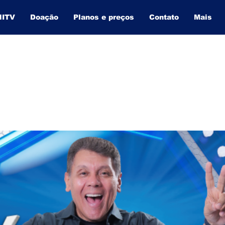
NITV
Doação
Planos e preços
Contato
Mais
BAHIA INFORMA
O SITE QUE MAIS CRESCE NA BAHIA.