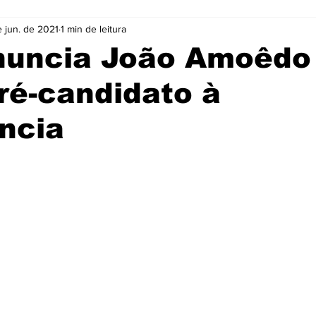
e jun. de 2021
1 min de leitura
Cidades
Coluna
Concursos
Cultura
nuncia João Amoêdo
ré-candidato à
Emprego
Enquete
Eventos
Fotos
ncia
ócio
Noticias
Policia
Prefeitura
Publicidade
e 5 estrelas.
e
Tecnologia
Videos