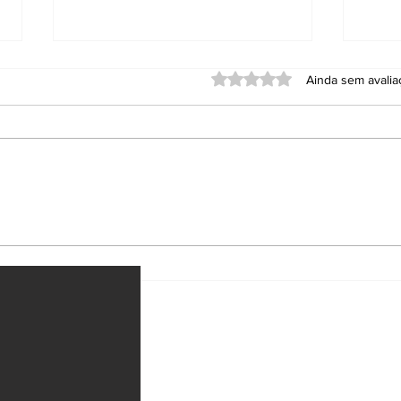
Avaliado com 0 de 5 estrel
Ainda sem avali
PT lança Jerônimo
Bra
Rodrigues à reeleição
emb
na Bahia
ataq
e M