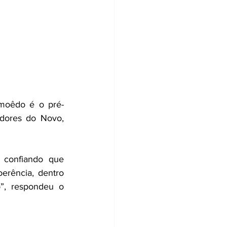
Amoêdo é o pré-
dores do Novo, 
 confiando que 
rência, dentro 
”, respondeu o 