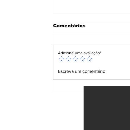
Comentários
Adicione uma avaliação*
Anvisa proíbe
Escreva um comentário
repelentes e
suplemento falsificado