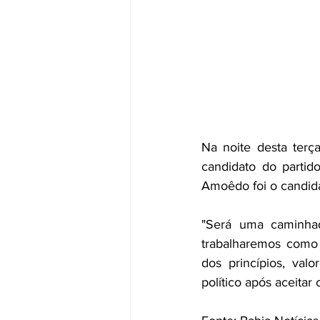
Na noite desta terç
candidato do parti
Amoêdo foi o candida
"Será uma caminhad
trabalharemos como 
dos princípios, val
político após aceitar 