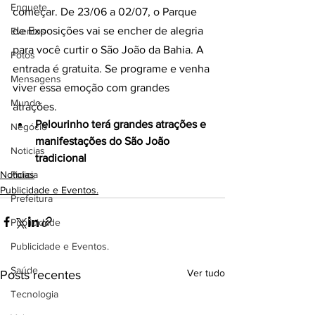
Enquete
começar. De 23/06 a 02/07, o Parque 
de Exposições vai se encher de alegria 
Eventos
para você curtir o São João da Bahia. A 
Fotos
entrada é gratuita. Se programe e venha 
Mensagens
viver essa emoção com grandes 
Mundo
atrações.
Pelourinho terá grandes atrações e 
Negócio
manifestações do São João 
Noticias
tradicional
Noticias
Policia
Publicidade e Eventos.
Prefeitura
Publicidade
Publicidade e Eventos.
Saúde
Ver tudo
Posts recentes
Tecnologia