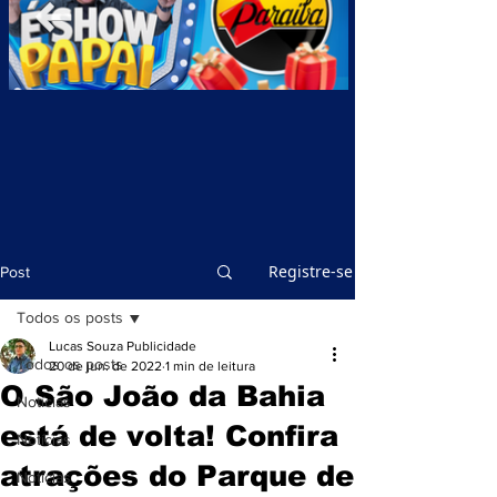
Registre-se
Post
Todos os posts
Lucas Souza Publicidade
Todos os posts
20 de jun. de 2022
1 min de leitura
O São João da Bahia
Notícias
está de volta! Confira
Notícias
atrações do Parque de
Notícias