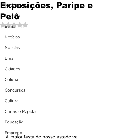
Exposições, Paripe e
Notícias
Pelô
Notícias
Avaliado com NaN de 5 estrelas.
Bahia
Notícias
Notícias
Brasil
Cidades
Coluna
Concursos
Cultura
Curtas e Rápidas
Educação
Emprego
A maior festa do nosso estado vai 