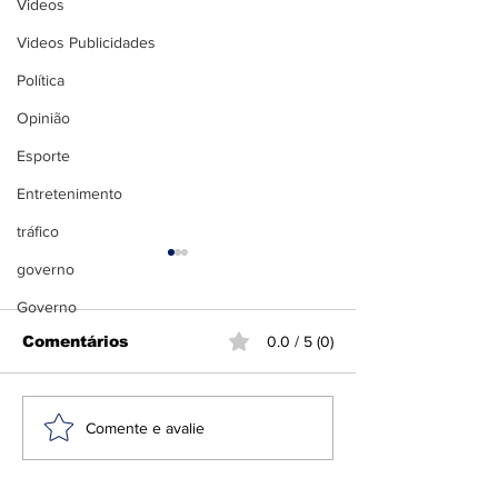
Videos
Videos Publicidades
Política
Opinião
Esporte
Entretenimento
tráfico
governo
Governo
Comentários
0.0 / 5 (0)
Anvisa proíbe
PT lança Jer
Comente e avalie
repelentes e
Rodrigues à
suplemento
reeleição na 
falsificado