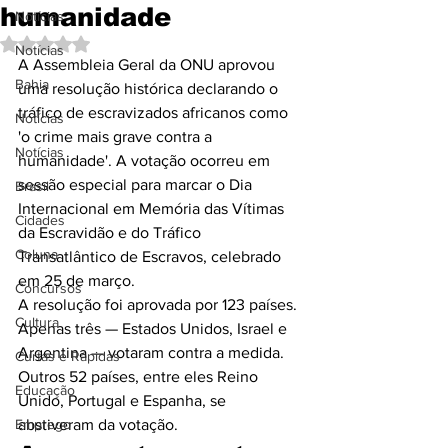
humanidade
Notícias
Avaliado com NaN de 5 estrelas.
Notícias
A Assembleia Geral da ONU aprovou 
Bahia
uma resolução histórica declarando o 
tráfico de escravizados africanos como 
Notícias
'o crime mais grave contra a 
Notícias
humanidade'. A votação ocorreu em 
sessão especial para marcar o Dia 
Brasil
Internacional em Memória das Vítimas 
Cidades
da Escravidão e do Tráfico 
Coluna
Transatlântico de Escravos, celebrado 
em 25 de março.
Concursos
A resolução foi aprovada por 123 países. 
Cultura
Apenas três — Estados Unidos, Israel e 
Argentina — votaram contra a medida. 
Curtas e Rápidas
Outros 52 países, entre eles Reino 
Educação
Unido, Portugal e Espanha, se 
Emprego
abstiveram da votação.