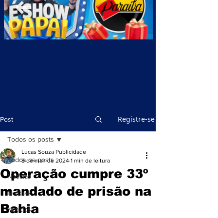
Registre-se
Post
Todos os posts
Lucas Souza Publicidade
Todos os posts
8 de mar. de 2024
1 min de leitura
Operação cumpre 33º
Notícias
mandado de prisão na
Notícias
Bahia
Notícias