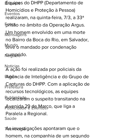
Equipes do DHPP (Departamento de 
Enquete
Homicídios e Proteção à Pessoa) 
Eventos
realizaram, na quinta-feira, 7/3, a 33ª 
Fotos
prisão no âmbito da Operação Argus. 
Um homem envolvido em uma morte 
Mensagens
no Bairro da Boca do Rio, em Salvador, 
Mundo
teve o mandado por condenação 
cumprido.
Negócio
Noticias
A ação foi realizada por policiais da 
Policia
Agência de Inteligência e do Grupo de 
Capturas do DHPP. Com a aplicação de 
Prefeitura
recursos tecnológicos, as equipes 
Publicidade
localizaram o suspeito transitando na 
Avenida 29 de Março, que liga a 
Publicidade e Eventos.
Paralela a Regional.
Saúde
As investigações apontaram que o 
Tecnologia
homem, na companhia de um segundo 