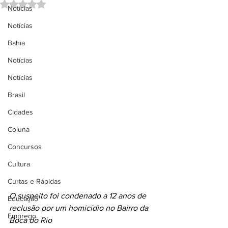
Avaliado com NaN de 5 estrelas.
Notícias
Notícias
Bahia
Notícias
Notícias
Brasil
Cidades
Coluna
Concursos
Cultura
Curtas e Rápidas
O suspeito foi condenado a 12 anos de 
Educação
reclusão por um homicídio no Bairro da 
Emprego
Boca do Rio