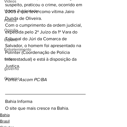
Videos
suspeito, praticou o crime, ocorrido em 
Videos Publicidades
2005 e que teve como vítima Jairo 
Dunda de Oliveira.
Política
Com o cumprimento da ordem judicial, 
Opinião
expedida pelo 2º Juízo da 1ª Vara do 
Tribunal do Júri da Comarca de 
Esporte
Salvador, o homem foi apresentado na 
Entretenimento
Polinter (Coordenação de Polícia 
tráfico
Interestadual) e está à disposição da 
Justiça.
governo
Governo
Fonte: Ascom PC/BA
Bahia Informa
O site que mais cresce na Bahia.
Bahia
Brasil