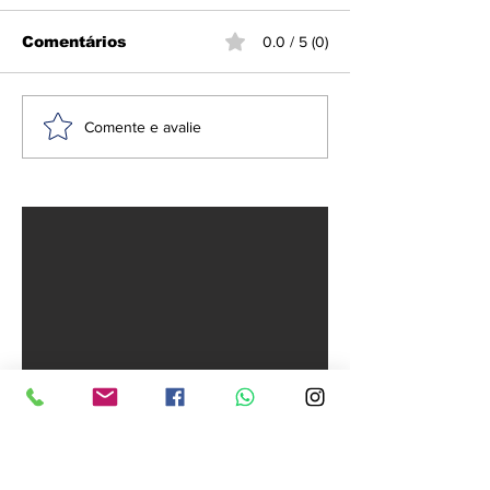
Comentários
0.0 / 5 (0)
Anvisa proíbe
PT lança Jer
Comente e avalie
repelentes e
Rodrigues à
suplemento
reeleição na 
falsificado