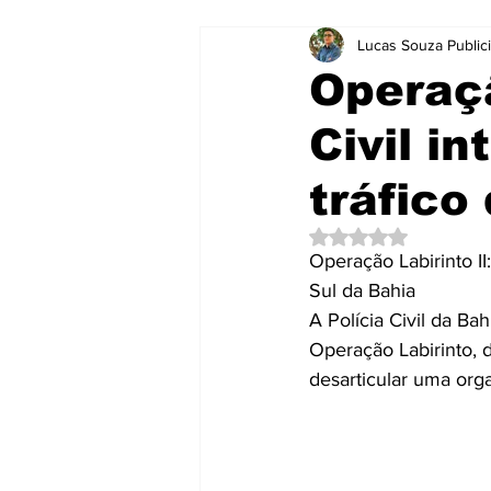
Lucas Souza Public
Notícias
Notícias
Brasil
Operaçã
Civil i
Curtas e Rápidas
Educação
tráfico
Mensagens
Mundo
Neg
Avaliado com NaN d
Operação Labirinto II
Sul da Bahia
Publicidade e Eventos.
Saúd
A Polícia Civil da Ba
Operação Labirinto, d
desarticular uma org