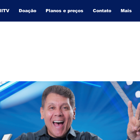
NITV
Doação
Planos e preços
Contato
Mais
BAHIA INFORMA
O SITE QUE MAIS CRESCE NA BAHIA.