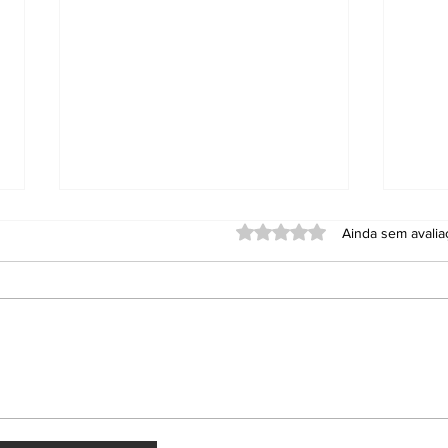
Avaliado com 0 de 5 estrel
Ainda sem avali
Tarifas de Trump: Brasil
PF 
se prepara para
Ope
impacto econômico
con
em 