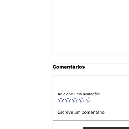
Comentários
Adicione uma avaliação*
Metrô de Salvador tem
Escreva um comentário
vagões preferenciais
para mulheres em
agosto