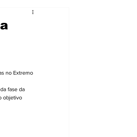
ia
gas no Extremo 
nda fase da 
 objetivo 