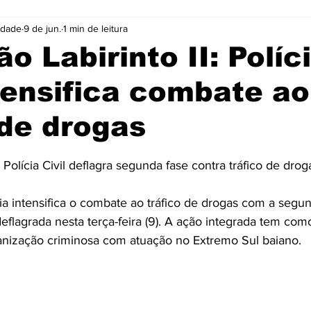
idade
9 de jun.
1 min de leitura
Cidades
Coluna
Concursos
Cultura
o Labirinto II: Políc
ntensifica combate ao
Emprego
Enquete
Eventos
Fotos
 de drogas
ócio
Noticias
Policia
Prefeitura
Publicidade
e 5 estrelas.
: Polícia Civil deflagra segunda fase contra tráfico de dro
e
Tecnologia
Videos
hia intensifica o combate ao tráfico de drogas com a segu
eflagrada nesta terça-feira (9). A ação integrada tem como
anização criminosa com atuação no Extremo Sul baiano.