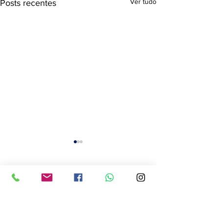
Ver tudo
Posts recentes
Comentários
0.0 / 5 (0)
Comente e avalie