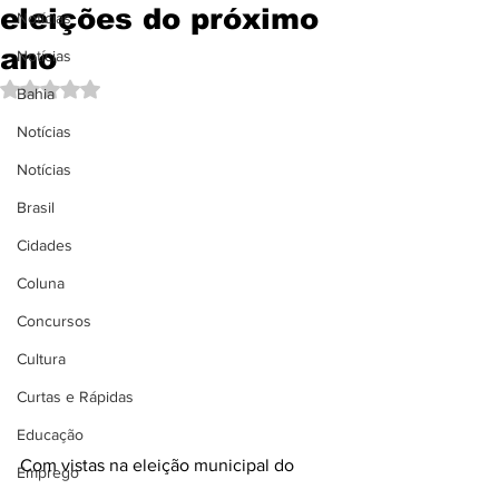
eleições do próximo
Notícias
ano
Notícias
Avaliado com NaN de 5 estrelas.
Bahia
Notícias
Notícias
Brasil
Cidades
Coluna
Concursos
Cultura
Curtas e Rápidas
Educação
Com vistas na eleição municipal do 
Emprego