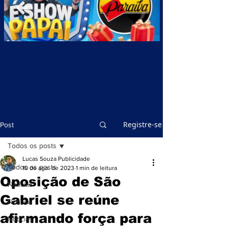
Registre-se
Post
Todos os posts
Lucas Souza Publicidade
Todos os posts
10 de ago. de 2023
1 min de leitura
Oposição de São
Notícias
Gabriel se reúne
Notícias
afirmando força para
Notícias