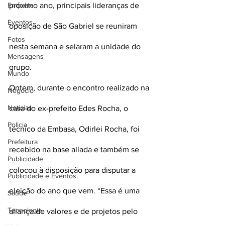
Enquete
próximo ano, principais lideranças de 
Eventos
oposição de São Gabriel se reuniram 
Fotos
nesta semana e selaram a unidade do 
Mensagens
grupo.
Mundo
Ontem, durante o encontro realizado na 
Negócio
Noticias
casa do ex-prefeito Edes Rocha, o 
Policia
técnico da Embasa, Odirlei Rocha, foi 
Prefeitura
recebido na base aliada e também se 
Publicidade
colocou à disposição para disputar a 
Publicidade e Eventos.
eleição do ano que vem. “Essa é uma 
Saúde
Tecnologia
aliança de valores e de projetos pelo 