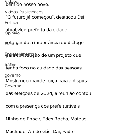
Videos
bem do nosso povo. 
Videos Publicidades
“O futuro já começou”, destacou Dai, 
Política
atual vice-prefeito da cidade, 
Opinião
reforçando a importância do diálogo 
Esporte
Entretenimento
para construção de um projeto que 
tráfico
tenha foco no cuidado das pessoas.
governo
Mostrando grande força para a disputa 
Governo
das eleições de 2024, a reunião contou 
com a presença dos prefeituráveis 
Ninho de Enock, Edes Rocha, Mateus 
Machado, Ari do Gás, Dai, Padre 