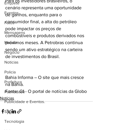
Para os investidores brasileiros, o 
Enquete
cenário representa uma oportunidade 
Eventos
de ganhos, enquanto para o 
consumidor final, a alta do petróleo 
Fotos
pode impactar os preços de 
Mensagens
combustíveis e produtos derivados nos 
Mundo
próximos meses. A Petrobras continua 
sendo um ativo estratégico na carteira 
Negócio
de investimentos do Brasil.
Noticias
Policia
Bahia Informa – O site que mais cresce 
Prefeitura
na Bahia.
Fonte: G1 - O portal de notícias da Globo
Publicidade
Notícias
Publicidade e Eventos.
Saúde
Tecnologia