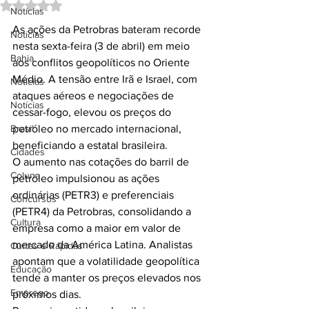
Avaliado com NaN de 5 estrelas.
Notícias
As ações da Petrobras bateram recorde 
Notícias
nesta sexta-feira (3 de abril) em meio 
Bahia
aos conflitos geopolíticos no Oriente 
Médio. A tensão entre Irã e Israel, com 
Notícias
ataques aéreos e negociações de 
Notícias
cessar-fogo, elevou os preços do 
Brasil
petróleo no mercado internacional, 
beneficiando a estatal brasileira.
Cidades
O aumento nas cotações do barril de 
Coluna
petróleo impulsionou as ações 
ordinárias (PETR3) e preferenciais 
Concursos
(PETR4) da Petrobras, consolidando a 
Cultura
empresa como a maior em valor de 
mercado da América Latina. Analistas 
Curtas e Rápidas
apontam que a volatilidade geopolítica 
Educação
tende a manter os preços elevados nos 
Emprego
próximos dias.