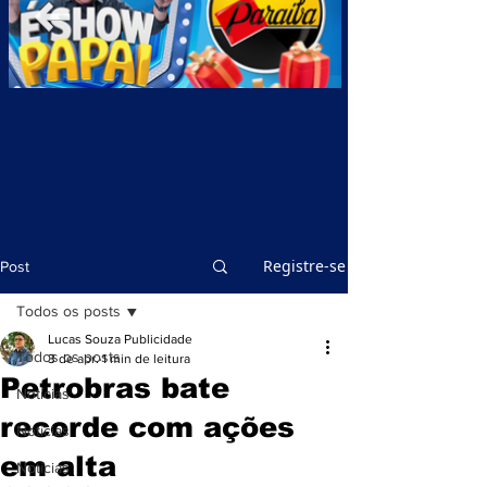
Registre-se
Post
Todos os posts
Lucas Souza Publicidade
Todos os posts
3 de abr.
1 min de leitura
Petrobras bate
Notícias
recorde com ações
Notícias
em alta
Notícias