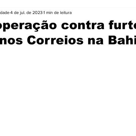
idade
4 de jul. de 2023
1 min de leitura
Cidades
Coluna
Concursos
Cultura
operação contra furt
nos Correios na Bah
Emprego
Enquete
Eventos
Fotos
e 5 estrelas.
ócio
Noticias
Policia
Prefeitura
Publicidade
e
Tecnologia
Videos