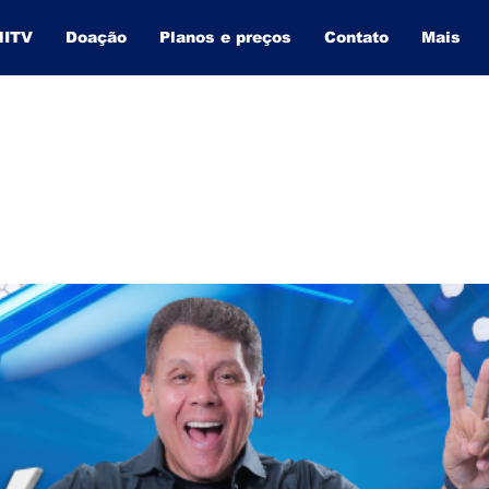
NITV
Doação
Planos e preços
Contato
Mais
BAHIA INFORMA
O SITE QUE MAIS CRESCE NA BAHIA.