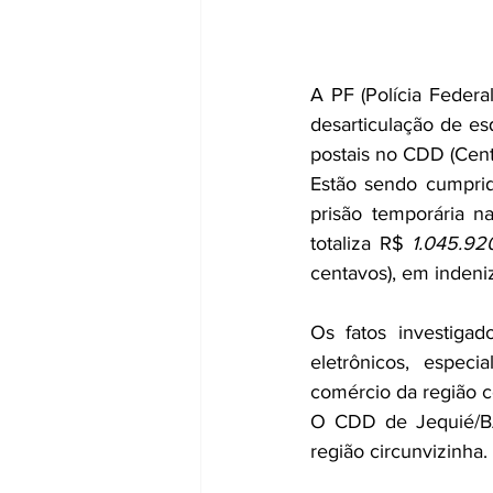
A PF (Polícia Federal
desarticulação de es
postais no CDD (Cent
Estão sendo cumprid
prisão temporária n
totaliza R$ 
1.045.92
centavos), em indeniz
Os fatos investiga
eletrônicos, espec
comércio da região c
O CDD de Jequié/BA 
região circunvizinha.