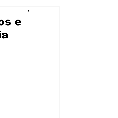
os e
ia