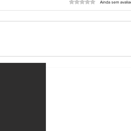
Avaliado com 0 de 5 estrel
Ainda sem avali
PT lança Jerônimo
Bra
Rodrigues à reeleição
emb
na Bahia
ataq
e M