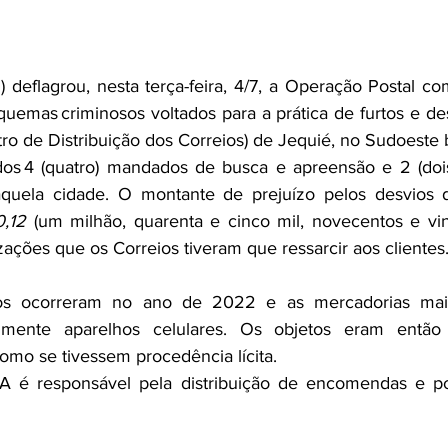
) deflagrou, nesta terça-feira, 4/7, a Operação Postal co
quemas criminosos voltados para a prática de furtos e des
ro de Distribuição dos Correios) de Jequié, no Sudoeste 
os 4 (quatro) mandados de busca e apreensão e 2 (doi
aquela cidade. O montante de prejuízo pelos desvios d
0,12
 (um milhão, quarenta e cinco mil, novecentos e vin
ações que os Correios tiveram que ressarcir aos clientes
dos ocorreram no ano de 2022 e as mercadorias mais
ialmente aparelhos celulares. Os objetos eram então
omo se tivessem procedência lícita.
é responsável pela distribuição de encomendas e pos