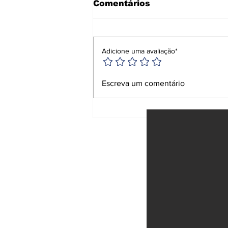
Comentários
Adicione uma avaliação*
Anvisa proíbe
Escreva um comentário
repelentes e
suplemento falsificado