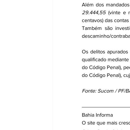
29.444,55
 (vinte e 
centavos) das contas
Também são investi
descaminho/contraban
Os delitos apurados 
qualificado mediante f
do Código Penal), pecu
do Código Penal), c
Fonte: Sucom / PF/B
Bahia Informa 
O site que mais cres