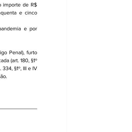
Além dos mandados judiciais, foi determinado também o bloqueio judicial no importe de R$ 
nquenta e cinco 
pandemia e por 
o Penal), furto 
da (art. 180, §1º 
4, §1º, III e IV 
ão.