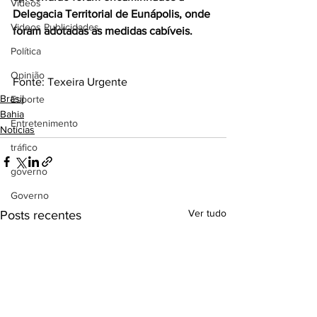
Videos
Delegacia Territorial de Eunápolis, onde 
Videos Publicidades
foram adotadas as medidas cabíveis.
Política
Opinião
Fonte: Texeira Urgente
Brasil
Esporte
Bahia
Entretenimento
Noticias
tráfico
governo
Governo
Ver tudo
Posts recentes