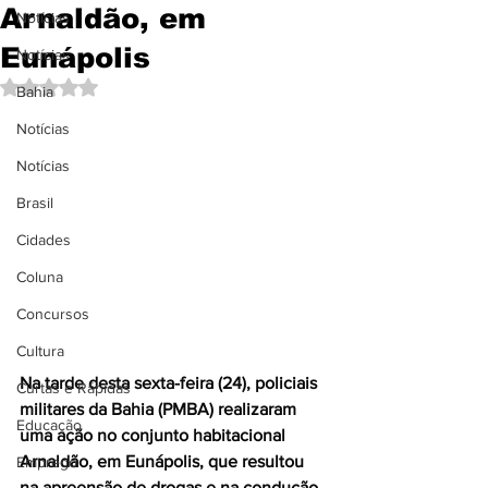
Arnaldão, em
Notícias
Eunápolis
Notícias
Avaliado com NaN de 5 estrelas.
Bahia
Notícias
Notícias
Brasil
Cidades
Coluna
Concursos
Cultura
Na tarde desta sexta-feira (24), policiais 
Curtas e Rápidas
militares da Bahia (PMBA) realizaram 
Educação
uma ação no conjunto habitacional 
Arnaldão, em Eunápolis, que resultou 
Emprego
na apreensão de drogas e na condução 