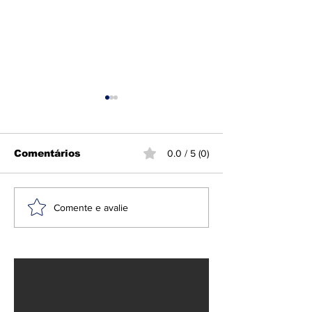
Comentários
0.0 / 5 (0)
PT lança Jerônimo
Brasil convo
Comente e avalie
Rodrigues à
embaixador 
reeleição na Bahia
ataques de Mi
Lula e Morae