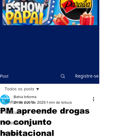
Registre-se
Post
Todos os posts
Bahia Informa
Todos os posts
24 de out. de 2025
1 min de leitura
PM apreende drogas
Notícias
no conjunto
Notícias
habitacional
Notícias