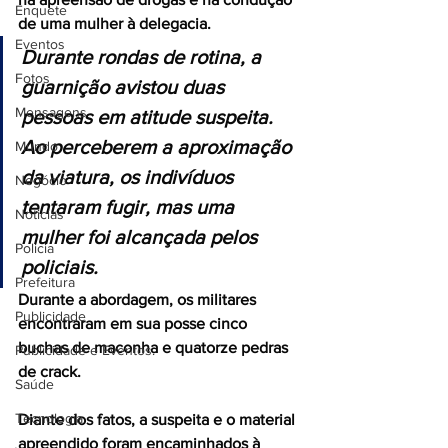
Enquete
de uma mulher à delegacia.
Eventos
Durante rondas de rotina, a 
Fotos
guarnição avistou duas 
Mensagens
pessoas em atitude suspeita. 
Ao perceberem a aproximação 
Mundo
da viatura, os indivíduos 
Negócio
tentaram fugir, mas uma 
Noticias
mulher foi alcançada pelos 
Policia
policiais.
Prefeitura
Durante a abordagem, os militares 
Publicidade
encontraram em sua posse cinco 
buchas de maconha e quatorze pedras 
Publicidade e Eventos.
de crack.
Saúde
Tecnologia
Diante dos fatos, a suspeita e o material 
apreendido foram encaminhados à 