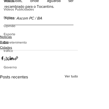
Macaúbas, onde aguarda ser 
Videos
recambiado para o Tocantins.
Videos Publicidades
Política
Fonte: Ascom PC / BA
Opinião
Esporte
Noticias
Bahia
Entretenimento
Cidades
tráfico
governo
Governo
Ver tudo
Posts recentes