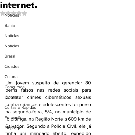
internet.
Notícias
Avaliado com NaN de 5 estrelas.
Notícias
Bahia
Notícias
Notícias
Brasil
Cidades
Coluna
Um jovem suspeito de gerenciar 80 
Concursos
perfis falsos nas redes sociais para 
cometer crimes cibernéticos sexuais 
Cultura
contra crianças e adolescentes foi preso 
Curtas e Rápidas
na segunda-feira, 5/4, no município de 
Educação
Ibipitanga, na Região Norte a 609 km de 
Salvador. Segundo a Polícia Civil, ele já 
Emprego
tinha um mandado aberto, expedido 