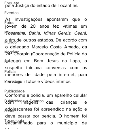
Enquete
pela Justiça do estado de Tocantins.
Eventos
As investigações apontaram que o 
Fotos
jovem de 20 anos fez vítimas em 
Mensagens
Tocantins, Bahia, Minas Gerais, Ceará
, 
além de outros estados. De acordo com 
Mundo
o delegado Marcelo Costa Amado, da 
Negócio
24ª Coorpin (Coordenação de Polícia do 
Interior) em Bom Jesus da Lapa, o 
Noticias
suspeito iniciava conversas com os 
Policia
menores de idade pela internet, para 
conseguir fotos e vídeos íntimos.
Prefeitura
Publicidade
Conforme a polícia, um aparelho celular 
Publicidade e Eventos.
com imagens das crianças e 
adolescentes foi apreendido na ação e 
Saúde
deve passar por perícia. O homem foi 
Tecnologia
encaminhado para o município de 