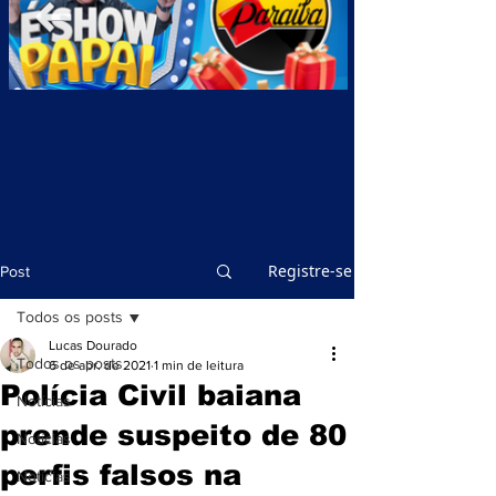
Registre-se
Post
Todos os posts
Lucas Dourado
Todos os posts
6 de abr. de 2021
1 min de leitura
Polícia Civil baiana
Notícias
prende suspeito de 80
Notícias
perfis falsos na
Notícias